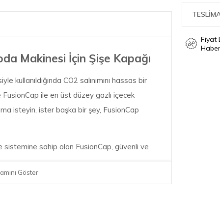
TESLİMA
Fiyat
Haber
a Makinesi İçin Şişe Kapağı
yle kullanıldığında CO2 salınımını hassas bir
 FusionCap ile en üst düzey gazlı içecek
anma isteyin, ister başka bir şey, FusionCap
eme sistemine sahip olan FusionCap, güvenli ve
amını Göster
on ve Sage InFizz Şişeleri (0,6L ve 1L