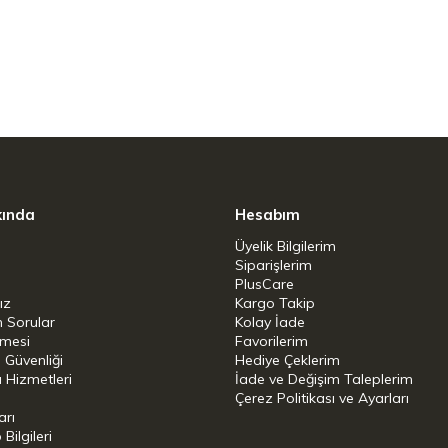
az çelik ve BPA içermeyen bileşenler
kında
Hesabım
Üyelik Bilgilerim
Siparişlerim
PlusCare
ız
Kargo Takip
n Sorular
Kolay İade
şmesi
Favorilerim
i Güvenliği
Hediye Çeklerim
 Hizmetleri
İade ve Değişim Taleplerim
Çerez Politikası ve Ayarları
arı
ilgileri