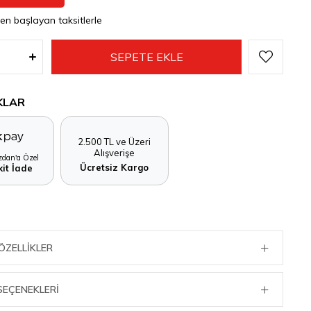
den başlayan taksitlerle
KLAR
2.500 TL ve Üzeri
Alışverişe
dan'a Özel
Ücretsiz Kargo
it İade
ÖZELLIKLER
SEÇENEKLERI