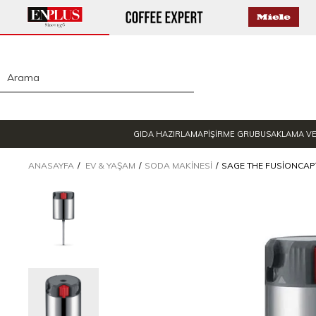
GIDA HAZIRLAMA
PİŞİRME GRUBU
SAKLAMA V
ANASAYFA
EV & YAŞAM
SODA MAKINESI
SAGE THE FUSIONCAP™