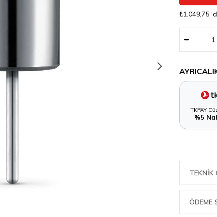
₺1.049,75
'
AYRICALI
TKPAY Cüz
%5 Nak
TEKNIK 
ÖDEME 