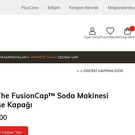
PlusCare
İletişim
Kargom Nerede
Mağazalarımız
Üye Girişi
Favorilerim
Sepetim
☀️ SUMMER SALE
R
KAMPANYALAR
✨TADINA VAR
< < ÖNCEKI SAYFAYA DÖN
The FusionCap™ Soda Makinesi
işe Kapağı
,00
e Haber Ver