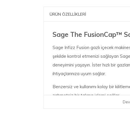
ÜRÜN ÖZELLİKLERİ
Sage The FusionCap™ Sod
Sage Infizz Fusion gazlı içecek makinesi
şekilde kontrol etmenizi sağlayan Sage
deneyimini yaşayın. İster hızlı bir gazl
ihtiyaçlarınıza uyum sağlar.
Benzersiz ve kullanımı kolay bir kilitl
zahmetsiz bir takma işlemi sağlar.
Dev
Bu yenilikçi aksesuar, Sage InFizz Fusi
boyutlarında mevcuttur) ile uyumludur.