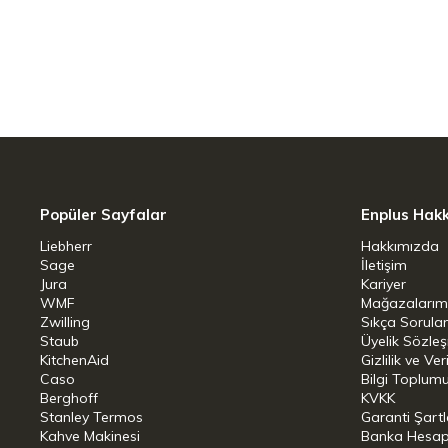
Teknik Bilgiler
Genişlik: 7 cm
Yükseklik: 17 cm
Uzunluk: 7 cm
Ağırlık: 0,25 kg
Malzeme: Yüksek kaliteli paslanm
Popüler Sayfalar
Enplus Hak
Liebherr
Hakkımızda
Sage
İletişim
Jura
Kariyer
WMF
Mağazalarım
Zwilling
Sıkça Sorula
Staub
Üyelik Sözle
KitchenAid
Gizlilik ve Ver
Caso
Bilgi Toplumu
Berghoff
KVKK
Stanley Termos
Garanti Şartl
Kahve Makinesi
Banka Hesap B