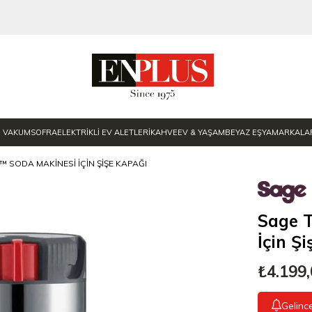
E VAKUM
SOFRA
ELEKTRİKLİ EV ALETLERİ
KAHVE
EV & YAŞAM
BEYAZ EŞYA
MARKALA
 SODA MAKINESI İÇIN ŞIŞE KAPAĞI
Sage 
İçin Ş
₺4.199
Gelinc