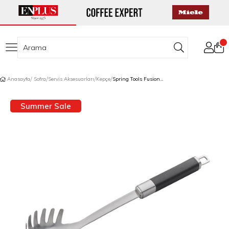
Anasayfa
Sofra
Servis Aksesuarları
Kepçe
Spring Tools Fusion2+ Spagetti Kaşığı
Summer Sale