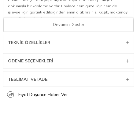
dokunuşlu bir kaplama vardır. Böylece hem güzelliğin hem de
işlevselliğin garanti edildiğinden emin olabilirsiniz. Kaşık, makarnayı
güvenli bir şekilde tutmanıza olanak tanıyan ekstra geniş dişlerle
donatılmıştır.
Devamını Göster
Yüksek kaliteli paslanmaz çelik
Spagettileri kolay porsiyonlayın
TEKNIK ÖZELLIKLER
Ölçü Bilgisi
Uzunluk : 34,5 cm
ÖDEME SEÇENEKLERI
TESLİMAT VE İADE
Fiyat Düşünce Haber Ver