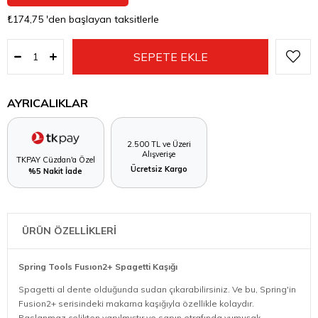
₺174,75
'den başlayan taksitlerle
AYRICALIKLAR
2.500 TL ve Üzeri
Alışverişe
TKPAY Cüzdan'a Özel
Ücretsiz Kargo
%5 Nakit İade
ÜRÜN ÖZELLİKLERİ
Spring Tools Fusıon2+ Spagetti Kaşığı
Spagetti al dente olduğunda sudan çıkarabilirsiniz. Ve bu, Spring'in
Fusion2+ serisindeki makarna kaşığıyla özellikle kolaydır.
Paslanmaz çelikten yapılmıştır ve sapın etrafında yumuşak