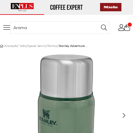
Anasayfa
Sofra
İçecek Servisi
Termos
Stanley Adventure Vakumlu Yemek Termosu 0,7 L Yeşil