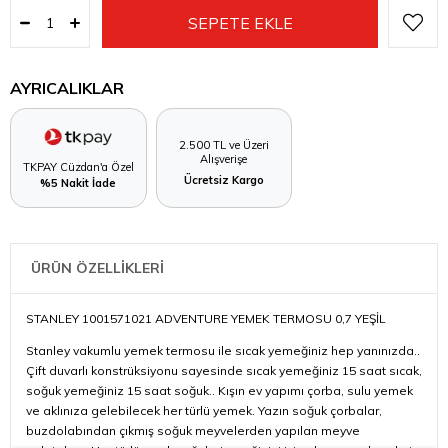
AYRICALIKLAR
2.500 TL ve Üzeri
Alışverişe
TKPAY Cüzdan'a Özel
Ücretsiz Kargo
%5 Nakit İade
ÜRÜN ÖZELLİKLERİ
STANLEY 1001571021 ADVENTURE YEMEK TERMOSU 0,7 YEŞİL
Stanley vakumlu yemek termosu ile sıcak yemeğiniz hep yanınızda..
Çift duvarlı konstrüksiyonu sayesinde sıcak yemeğiniz 15 saat sıcak,
soğuk yemeğiniz 15 saat soğuk.. Kışın ev yapımı çorba, sulu yemek
ve aklınıza gelebilecek her türlü yemek. Yazın soğuk çorbalar,
buzdolabından çıkmış soğuk meyvelerden yapılan meyve