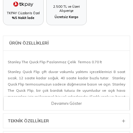
2.500 TL ve Üzeri
Alışverişe
TKPAY Cüzdan'a Özel
Ücretsiz Kargo
%5 Nakit İade
ÜRÜN ÖZELLİKLERİ
Stanley The Quick Flip Paslanmaz Çelik Termos 0.70 lt
Stanley Quick Flip çift duvar vakumlu yalıtımı içeceklerinizi 8 saat
sıcak, 12 saate kadar soğuk, 40 saate kadar buzlu tutar. Stanley
Quick Flip termosumuzun sadece düğmesine basın ve açın. Stanley
The Quick Flip, bir çok bardak tutucu ile uyumludur ve açık hava
maceraları için mükemmel bir yol arkadaşıdır. (Farklı renk ve boyut
seçenekleri bulunmaktadır.)
Devamını Göster
Stanley Quick Flip Ürün Özellikleri
TEKNIK ÖZELLIKLER
Çift duvar vakumlu yalıtım, 18/8 paslanmaz çelik
Düğmesine basın açın - için - kapatın