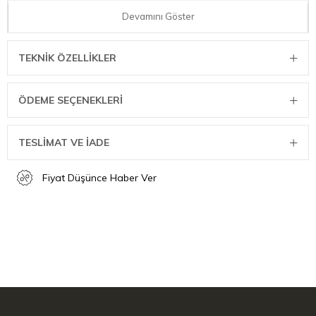
Özellikler
Devamını Göster
Çift duvar vakumlu yalıtım
Kolay kapak sayesinde tek elle açın - için - kapatın
TEKNIK ÖZELLIKLER
Daha ince tasarım
Sızdırmaz + kolay taşınır.
ÖDEME SEÇENEKLERI
Kolay temizlenen kapak, bulaşık makinasına girebilir.
Teknik Özellikler
TESLİMAT VE İADE
Ağırlık: 280 gr
Fiyat Düşünce Haber Ver
Kapasite: 0.35 lt
Yükseklik: 20.9 cm
Genişlik: 6.8 cm
Sıcaklık: 5 Saat
Soğuk: 6 Saat
Buzlu İçecekler: 26 Saat