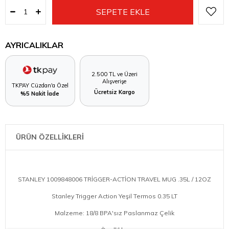
AYRICALIKLAR
2.500 TL ve Üzeri
Alışverişe
TKPAY Cüzdan'a Özel
Ücretsiz Kargo
%5 Nakit İade
ÜRÜN ÖZELLİKLERİ
STANLEY 1009848006 TRİGGER-ACTİON TRAVEL MUG .35L / 12OZ
Stanley Trigger Action Yeşil Termos 0.35 LT
Malzeme: 18/8 BPA'sız Paslanmaz Çelik