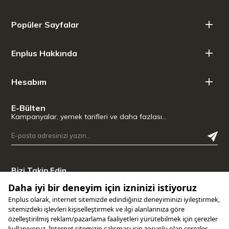
bardaklığı ile uyumlu.
Stanley Termos Bardak Teknik Özellikleri
Popüler Sayfalar
Ağırlık: 400 gr
Kapasite: 0,70 lt
Enplus Hakkında
Boyutlar: 10 x 7,9 x 28,4 cm
Soğuk: 10 Saat
Buzlu: 48 Saat
Hesabım
E-Bülten
Kampanyalar, yemek tarifleri ve daha fazlası…
Bizi Takip Edin
Uygulamamızı İndirin