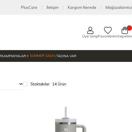
PlusCare
İletişim
Kargom Nerede
Mağazalarımız
Üye Girişi
Favorilerim
Sepetim
☀️ SUMMER SALE
R
KAMPANYALAR
✨TADINA VAR
Stoktakiler
14 Ürün