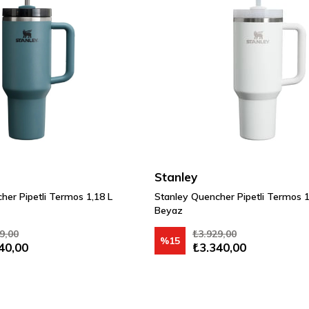
Stanley
her Pipetli Termos 1,18 L
Stanley Quencher Pipetli Termos 1
Beyaz
9,00
₺3.929,00
%15
40,00
₺3.340,00