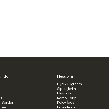
kında
Hesabım
Üyelik Bilgilerim
Siparişlerim
PlusCare
ız
Kargo Takip
n Sorular
Kolay İade
şmesi
Favorilerim