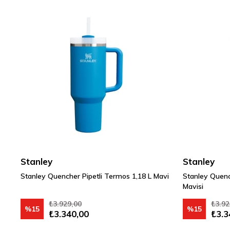
Stanley
Stanley
Stanley Quencher Pipetli Termos 1,18 L Mavi
Stanley Quenc
Mavisi
₺3.929,00
₺3.92
%15
%15
₺3.340,00
₺3.3