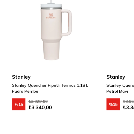
Stanley
Stanley
Stanley Quencher Pipetli Termos 1,18 L
Stanley Quenc
Pudra Pembe
Petrol Mavi
₺3.929,00
₺3.92
%15
%15
₺3.340,00
₺3.3