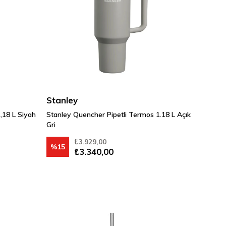
Stanley
,18 L Siyah
Stanley Quencher Pipetli Termos 1.18 L Açık
Gri
₺3.929,00
%15
₺3.340,00