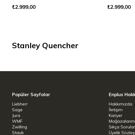
₺2.999,00
₺2.999,00
Stanley Quencher
Popüler Sayfalar
Enplus Hak
Liebherr
Hakkımızda
Sage
İletişim
Jura
Kariyer
WMF
Mağazalarım
Zwilling
Sıkça Sorula
Staub
Üyelik Sözle