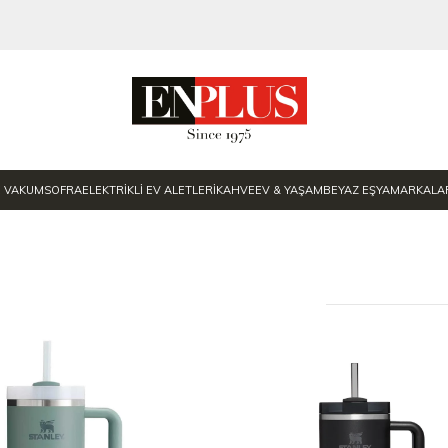
E VAKUM
SOFRA
ELEKTRİKLİ EV ALETLERİ
KAHVE
EV & YAŞAM
BEYAZ EŞYA
MARKALA