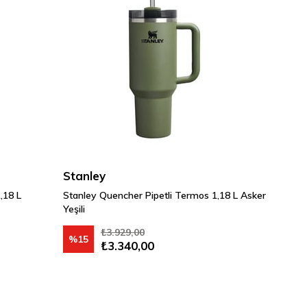
Stanley
,18 L
Stanley Quencher Pipetli Termos 1,18 L Asker
Yeşili
₺3.929,00
%15
₺3.340,00