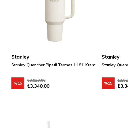
Stanley
Stanley
Stanley Quencher Pipetli Termos 1.18 L Krem
Stanley Quench
₺3.929,00
₺3.92
%15
%15
₺3.340,00
₺3.3