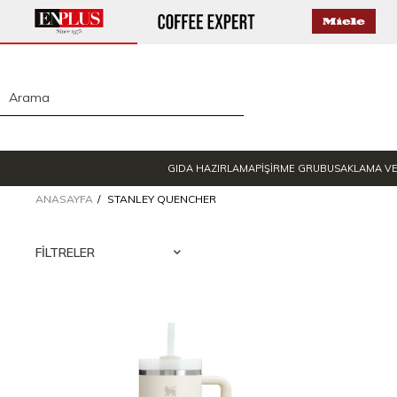
GIDA HAZIRLAMA
PİŞİRME GRUBU
SAKLAMA V
ANASAYFA
STANLEY QUENCHER
FILTRELER