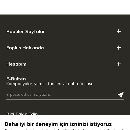
Bulaşık makinesine girebilir ancak elde yıkama tavsiye edilir
Teknik Özellikler
Uzunluk,: 9,8 cm
Genişlik: 14,8 cm
Popüler Sayfalar
Yükseklik: 31,2 cm
Kapasite: 1,18 L
Ağırlık: 635 gr
Enplus Hakkında
Sıcak: 7 Saat
Soğuk: 11 Saat
Buzlu İçecekler: 48 Saat
Hesabım
E-Bülten
Kampanyalar, yemek tarifleri ve daha fazlası…
Bizi Takip Edin