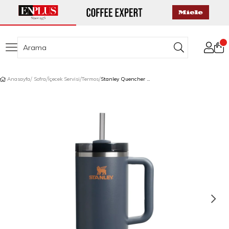
Anasayfa
Sofra
İçecek Servisi
Termos
Stanley Quencher Pipetli Termos 1,18 L Gece Mavisi