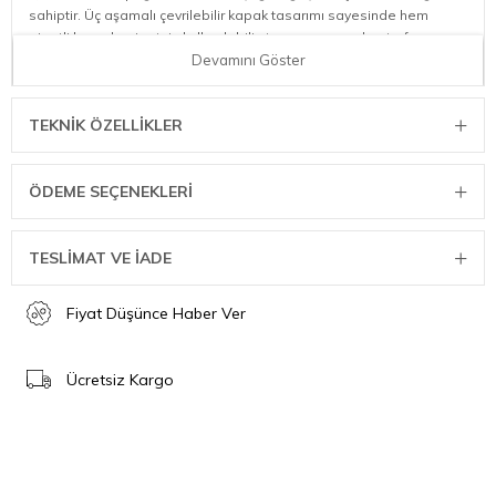
sahiptir. Üç aşamalı çevrilebilir kapak tasarımı sayesinde hem
pipetli hem de pipetsiz kullanılabilir, taşıma sırasında etrafa sıvı
sıçramasını önlemek için ise pipeti çıkararak kilitli duruma
Devamını Göster
getirebilirsiniz. Kapak tasarımı, sıçramaları en aza indirecek şekilde
tasarlanmıştır.
TEKNIK ÖZELLIKLER
Kapak tasarımı sıçramaları en aza indirecek şekilde tasarlanmıştır.
Pipet ile kullanımın doğası ve kapak yapısının şekli nedeni ile
Stanley Quencher yan veya ters çevrildiği zaman pipet kısmından
ÖDEME SEÇENEKLERI
veya kapak kilitli konumda iken akıtma yapabilir.
Özellikler
TESLİMAT VE İADE
90% geri dönüştürülmüş, 18/8 paslanmaz çelik, BPA içermez
Bardağın iç kısmında göreceğiniz geri dönüştürülmüş
Fiyat Düşünce Haber Ver
paslanmaz çelik amblemi, termosunuzun sürdürülebilir
malzemelerden yapıldığını gösterir
Çift duvarlı vakumlu yalıtım
Ücretsiz Kargo
Mat boya kaplama
FlowState 3 aşamalı çevrilebilir kapak
Tekrar kullanılabilir pipet
Rahat tutuş sağlayan kulp
Araba bardaklığı ile uyumlu (Taban çapı: 7,9 cm)