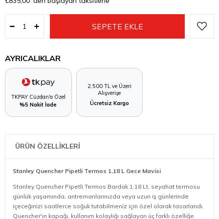
₺835,00
'den başlayan taksitlerle
AYRICALIKLAR
2.500 TL ve Üzeri
Alışverişe
TKPAY Cüzdan'a Özel
Ücretsiz Kargo
%5 Nakit İade
ÜRÜN ÖZELLİKLERİ
Stanley Quencher Pipetli Termos 1,18 L Gece Mavisi
Stanley Quencher Pipetli Termos Bardak 1.18 Lt, seyahat termosu
günlük yaşamında, antremanlarınızda veya uzun iş günlerinde
içeceğinizi saatlerce soğuk tutabilmeniz için özel olarak tasarlandı.
Quencher'ın kapağı, kullanım kolaylığı sağlayan üç farklı özelliğe