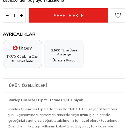
₺835,00
'den başlayan taksitlerle
AYRICALIKLAR
2.500 TL ve Üzeri
Alışverişe
TKPAY Cüzdan'a Özel
Ücretsiz Kargo
%5 Nakit İade
ÜRÜN ÖZELLİKLERİ
Stanley Quencher Pipetli Termos 1,18 L Siyah
Stanley Quencher Pipetli Termos Bardak 1.18 Lt, seyahat termosu
günlük yaşamında, antremanlarınızda veya uzun iş günlerinde
içeceğinizi saatlerce soğuk tutabilmeniz için özel olarak tasarlandı.
Quencher'ın kapağı, kullanım kolaylığı sağlayan üç farklı özelliğe