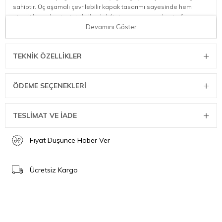
sahiptir. Üç aşamalı çevrilebilir kapak tasarımı sayesinde hem
pipetli hem de pipetsiz kullanılabilir, taşıma sırasında etrafa sıvı
sıçramasını önlemek için ise pipeti çıkararak kilitli duruma
Devamını Göster
getirebilirsiniz. Kapak tasarımı, sıçramaları en aza indirecek şekilde
tasarlanmıştır.
TEKNIK ÖZELLIKLER
Kapak tasarımı sıçramaları en aza indirecek şekilde tasarlanmıştır.
Pipet ile kullanımın doğası ve kapak yapısının şekli nedeni ile
Stanley Quencher yan veya ters çevrildiği zaman pipet kısmından
ÖDEME SEÇENEKLERI
veya kapak kilitli konumda iken akıtma yapabilir.
Özellikler
TESLİMAT VE İADE
90% geri dönüştürülmüş, 18/8 paslanmaz çelik, BPA içermez
Bardağın iç kısmında göreceğiniz geri dönüştürülmüş
Fiyat Düşünce Haber Ver
paslanmaz çelik amblemi, termosunuzun sürdürülebilir
malzemelerden yapıldığını gösterir
Çift duvarlı vakumlu yalıtım
Ücretsiz Kargo
Mat boya kaplama
FlowState 3 aşamalı çevrilebilir kapak
Tekrar kullanılabilir pipet
Rahat tutuş sağlayan kulp
Araba bardaklığı ile uyumlu (Taban çapı: 7,9 cm)