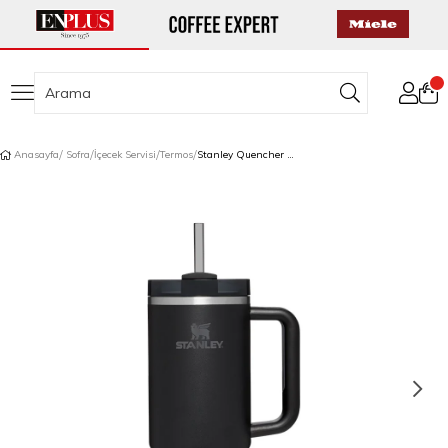
Anasayfa
Sofra
İçecek Servisi
Termos
Stanley Quencher Pipetli Termos 1,18 L Siyah