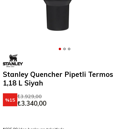
Stanley Quencher Pipetli Termos
1,18 L Siyah
₺3.929,00
15
₺3.340,00