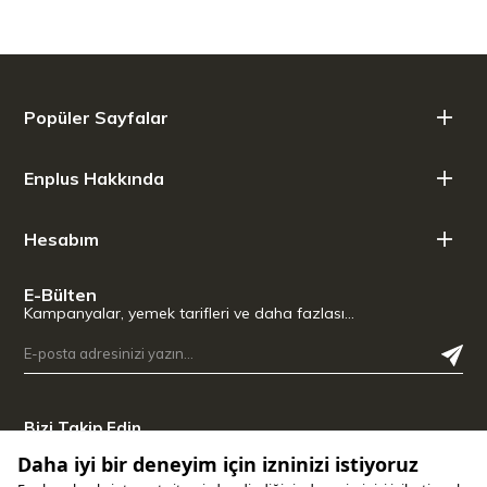
Bulaşık makinesine girebilir ancak elde yıkama tavsiye edilir
Teknik Özellikler
Uzunluk,: 9,8 cm
Genişlik: 14,8 cm
Popüler Sayfalar
Yükseklik: 31,2 cm
Kapasite: 1,18 L
Ağırlık: 635 gr
Enplus Hakkında
Sıcak: 7 Saat
Soğuk: 11 Saat
Buzlu İçecekler: 48 Saat
Hesabım
E-Bülten
Kampanyalar, yemek tarifleri ve daha fazlası…
Bizi Takip Edin