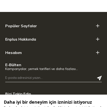
Kilitlenebilir, direkt içilebilir kapak.
Araba bardaklığı ile uyumlu (Taban çapı: 7,11 cm)
Ağırlık: 244 gr
Kapasite: 0,60 lt
Boyutlar: 7 x 7 x 29 cm
Popüler Sayfalar
Enplus Hakkında
Hesabım
E-Bülten
Kampanyalar, yemek tarifleri ve daha fazlası…
Bizi Takip Edin