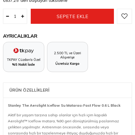
₺637,25
'den başlayan taksitlerle
AYRICALIKLAR
2.500 TL ve Üzeri
Alışverişe
TKPAY Cüzdan'a Özel
Ücretsiz Kargo
%5 Nakit İade
ÜRÜN ÖZELLİKLERİ
Stanley The Aerolight Iceflow Su Matarası Fast Flow 0.6 L Black
Aktif bir yaşam tarzına sahip olanlar için hızlı içim kapaklı
Aerolight™ Iceflow matara, %90 geri dönüştürülmüş paslanmaz
çelikten yapılmıştır. Antrenman öncesinde, sırasında veya
sonrasında hızlı bir tazelenmeye ihtiyaç duyduğunuzda hızlı bir