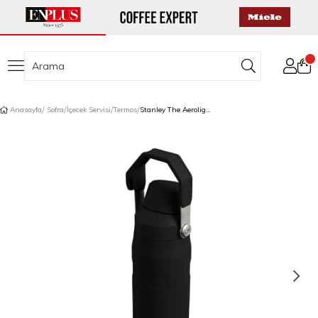
Anasayfa
Sofra
İçecek Servisi
Termos
Stanley The Aerolight Iceflow Su Matarası Fast Flow 0,6 L Siyah