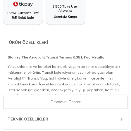
2.500 TL ve Üzeri
Alışverişe
TKPAY Cüzdan'a Özel
Ücretsiz Kargo
%5 Nakit İade
ÜRÜN ÖZELLİKLERİ
Stanley The Aerolight Transit Termos 0.35 L Fog Metallic
Yolculuklarınızı ve hareket halindeki yaşam tarzınızı destekleyecek
mükemmel bir ürün. Transit koleksiyonumuzun bir parçası olan
Aerolight™ Transit Mug, hafifliğiyle öne çıkarken, içeceklerinizin
sıcaklıklarını korur. İçeceklerinizi 4 saat sıcak, 6 saat soğuk tutarak,
ister sabah işe giderken, ister akşam yürüyüşü yaparken, her türlü
hava koşulunda yanınızda olur. Ayrıca, sızdırmaz yapısı ve
kilitlenebilir içim kapağı sayesinde, çantanıza atıp dökülme
Devamını Göster
endişenizi ortadan kaldırır. AeroLight™ aynı zamanda bulaşık
makinesinde yıkanabilir ve BPA içermeyen yapısıyla temizlik
TEKNIK ÖZELLIKLER
açısından oldukça pratiktir. Transit Mug’larımız, Stanley’nin standart
paslanmaz çelik içecek kaplarından %33 daha hafif olup, yolcu
dostu tasarımı ile her an yanınızda taşıyabileceğiniz mükemmel bir