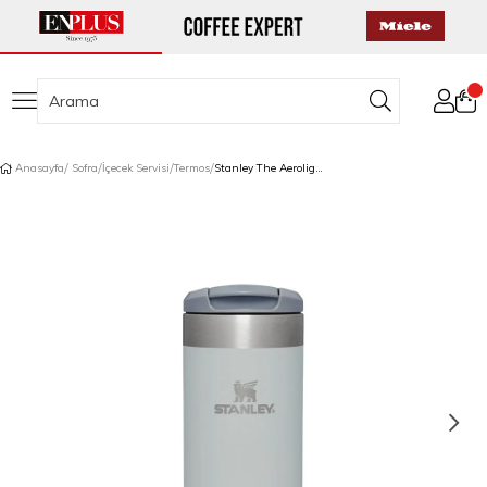
Anasayfa
Sofra
İçecek Servisi
Termos
Stanley The Aerolight Transit Termos 0,35 L Açık Gri