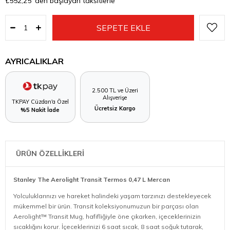
₺552,25
'den başlayan taksitlerle
AYRICALIKLAR
2.500 TL ve Üzeri
Alışverişe
TKPAY Cüzdan'a Özel
Ücretsiz Kargo
%5 Nakit İade
ÜRÜN ÖZELLİKLERİ
Stanley The Aerolight Transit Termos 0,47 L Mercan
Yolculuklarınızı ve hareket halindeki yaşam tarzınızı destekleyecek
mükemmel bir ürün. Transit koleksiyonumuzun bir parçası olan
Aerolight™ Transit Mug, hafifliğiyle öne çıkarken, içeceklerinizin
sıcaklığını korur. İçeceklerinizi 6 saat sıcak, 8 saat soğuk tutarak,