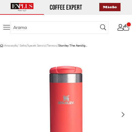
Anasayfa
Sofra
İçecek Servisi
Termos
Stanley The Aerolight Transit Termos 0,47 L Mercan