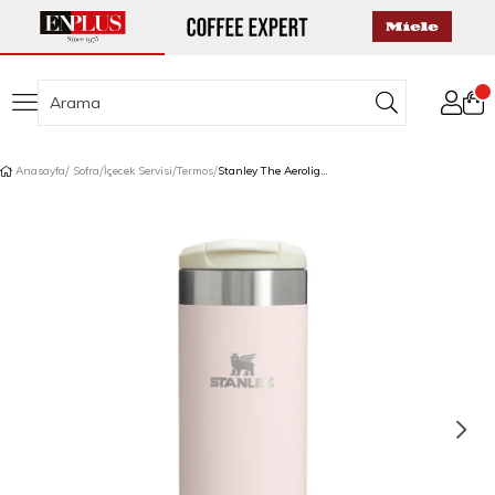
Anasayfa
Sofra
İçecek Servisi
Termos
Stanley The Aerolight Transit Termos 0,47 L Toz Pembe