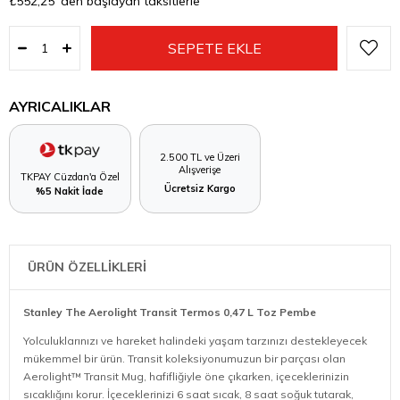
₺552,25
'den başlayan taksitlerle
AYRICALIKLAR
2.500 TL ve Üzeri
Alışverişe
TKPAY Cüzdan'a Özel
Ücretsiz Kargo
%5 Nakit İade
ÜRÜN ÖZELLİKLERİ
Stanley The Aerolight Transit Termos 0,47 L Toz Pembe
Yolculuklarınızı ve hareket halindeki yaşam tarzınızı destekleyecek
mükemmel bir ürün. Transit koleksiyonumuzun bir parçası olan
Aerolight™ Transit Mug, hafifliğiyle öne çıkarken, içeceklerinizin
sıcaklığını korur. İçeceklerinizi 6 saat sıcak, 8 saat soğuk tutarak,