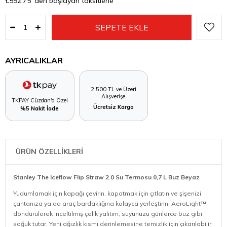
₺592,75
'den başlayan taksitlerle
AYRICALIKLAR
2.500 TL ve Üzeri
Alışverişe
TKPAY Cüzdan'a Özel
Ücretsiz Kargo
%5 Nakit İade
ÜRÜN ÖZELLİKLERİ
Stanley The Iceflow Flip Straw 2.0 Su Termosu 0,7 L Buz Beyaz
Yudumlamak için kapağı çevirin, kapatmak için çıtlatın ve şişenizi
çantanıza ya da araç bardaklığına kolayca yerleştirin. AeroLight™
döndürülerek inceltilmiş çelik yalıtım, suyunuzu günlerce buz gibi
soğuk tutar. Yeni ağızlık kısmı derinlemesine temizlik için çıkarılabilir.