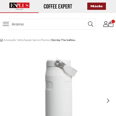
Anasayfa
Sofra
İçecek Servisi
Termos
Stanley The Iceflow Flip Straw 2.0 Su Termosu 0,7 L Buz Beyaz