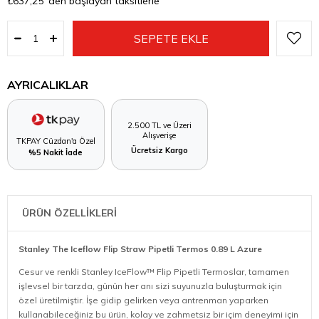
₺637,25
'den başlayan taksitlerle
AYRICALIKLAR
2.500 TL ve Üzeri
Alışverişe
TKPAY Cüzdan'a Özel
Ücretsiz Kargo
%5 Nakit İade
ÜRÜN ÖZELLİKLERİ
Stanley The Iceflow Flip Straw Pipetli Termos 0.89 L Azure
Cesur ve renkli Stanley IceFlow™ Flip Pipetli Termoslar, tamamen
işlevsel bir tarzda, günün her anı sizi suyunuzla buluşturmak için
özel üretilmiştir. İşe gidip gelirken veya antrenman yaparken
kullanabileceğiniz bu ürün, kolay ve zahmetsiz bir içim deneyimi için