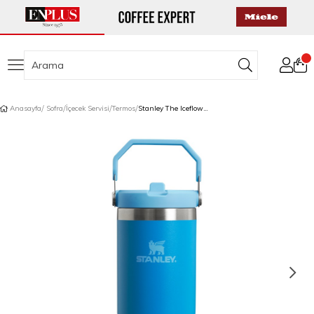
Anasayfa
Sofra
İçecek Servisi
Termos
Stanley The Iceflow Flip Straw Pipetli Termos 0,89 L Mavi