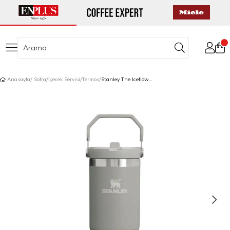
Anasayfa
Sofra
İçecek Servisi
Termos
Stanley The Iceflow Flip Straw Pipetli Termos 0,89 L Açık Gri