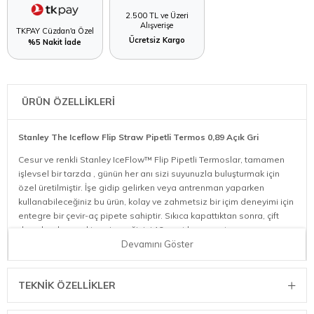
2.500 TL ve Üzeri
Alışverişe
TKPAY Cüzdan'a Özel
Ücretsiz Kargo
%5 Nakit İade
ÜRÜN ÖZELLİKLERİ
Stanley The Iceflow Flip Straw Pipetli Termos 0,89 Açık Gri
Cesur ve renkli Stanley IceFlow™ Flip Pipetli Termoslar, tamamen
işlevsel bir tarzda , günün her anı sizi suyunuzla buluşturmak için
özel üretilmiştir. İşe gidip gelirken veya antrenman yaparken
kullanabileceğiniz bu ürün, kolay ve zahmetsiz bir içim deneyimi için
entegre bir çevir-aç pipete sahiptir. Sıkıca kapattıktan sonra, çift
duvarlı vakum yalıtımı, içeceğinizi 12 saat boyunca tamamen
sızdırmaz ve soğuk, 48 saat boyunca ise buzlu tutacaktır.
Devamını Göster
Arabanızın, bisikletinizin hatta koşu bandınız bardaklığına rahatça
sığar! Katlanabilir tutacağı, termosunuzu hızlı bir şekilde kavrayıp
TEKNIK ÖZELLIKLER
yola koyulmanızı sağlar. Hayatınızı kolaylaştırmaya yardımcı olmak
için, IceFlow™ Termoslar, kolayca temizlenecek şekilde
tasarlanmıştır. Bu paslanmaz çelik termosun her parçası bulaşık