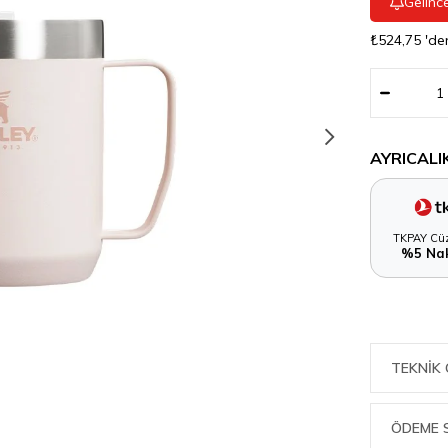
Gelinc
₺524,75
'de
AYRICALI
TKPAY Cüz
%5 Nak
TEKNIK 
ÖDEME 