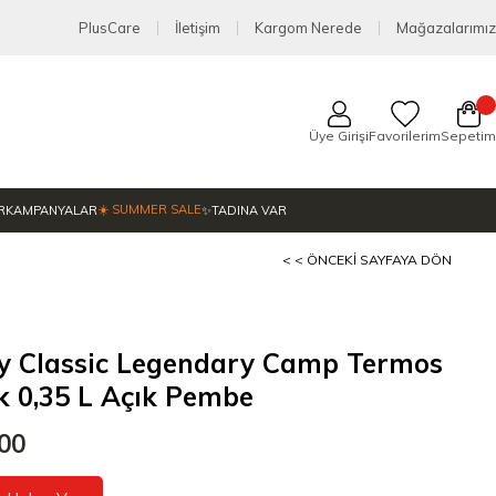
PlusCare
İletişim
Kargom Nerede
Mağazalarımız
Üye Girişi
Favorilerim
Sepetim
☀️ SUMMER SALE
R
KAMPANYALAR
✨TADINA VAR
< < ÖNCEKI SAYFAYA DÖN
y Classic Legendary Camp Termos
 0,35 L Açık Pembe
,00