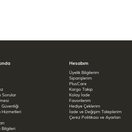
gundur.
kında
Hesabım
Üyelik Bilgilerim
Siparişlerim
PlusCare
ız
Kargo Takip
n Sorular
Kolay İade
şmesi
Favorilerim
i Güvenliği
Hediye Çeklerim
 Hizmetleri
İade ve Değişim Taleplerim
Çerez Politikası ve Ayarları
arı
ilgileri