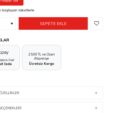
e Haber Ver
n başlayan taksitlerle
KLAR
2.500 TL ve Üzeri
Alışverişe
dan'a Özel
Ücretsiz Kargo
it İade
ÖZELLIKLER
SEÇENEKLERI