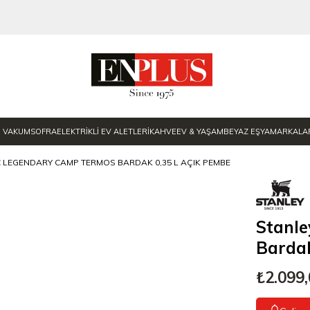
E VAKUM
SOFRA
ELEKTRİKLİ EV ALETLERİ
KAHVE
EV & YAŞAM
BEYAZ EŞYA
MARKALA
C LEGENDARY CAMP TERMOS BARDAK 0,35 L AÇIK PEMBE
Stanle
Bardak
₺2.099