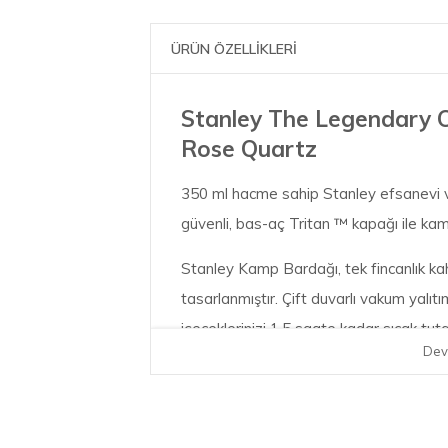
ÜRÜN ÖZELLİKLERİ
Stanley The Legendary 
Rose Quartz
350 ml hacme sahip Stanley efsanevi va
güvenli, bas-aç Tritan ™ kapağı ile kam
Stanley Kamp Bardağı, tek fincanlık ka
tasarlanmıştır. Çift duvarlı vakum yalıt
içeceklerinizi 1,5 saate kadar sıcak tu
Dev
15 saate kadar buzlu kalabilir. Şehir i
arkadaşıdır.
Ürün Özellikleri