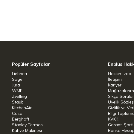
12OZ/ .35L
18/8 Paslanmaz Çelik, BPA'sız.
Çift duvar vakumlu yalıtım.
Tritan™ kapak.
Bulaşık Makinesinde yıkamaya uy
Popüler Sayfalar
Enplus Hak
Teknik Özellikler
Liebherr
Hakkımızda
Ağırlık: 300 gr
Sage
İletişim
Jura
Kariyer
Kapasite: 0.35 L
WMF
Mağazalarım
Zwilling
Sıkça Sorula
Boyutlar: 11,9 x 10,6 x 10,9 cm
Staub
Üyelik Sözle
KitchenAid
Gizlilik ve Ver
Sıcak: 1.5 Saat
Caso
Bilgi Toplumu
Berghoff
KVKK
Soğuk: 3 Saat
Stanley Termos
Garanti Şartl
Buzlu: 15 Saat
Kahve Makinesi
Banka Hesap B