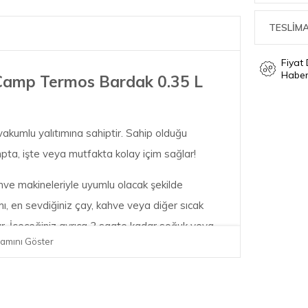
TESLİMA
Fiyat
Haber
Camp Termos Bardak 0.35 L
kumlu yalıtımına sahiptir. Sahip olduğu
pta, işte veya mutfakta kolay içim sağlar!
hve makineleriyle uyumlu olacak şekilde
ımı, en sevdiğiniz çay, kahve veya diğer sıcak
tar. İçeceğiniz ayrıca 3 saate kadar soğuk veya
amını Göster
çi ve açık hava maceranız için mükemmel bir yol