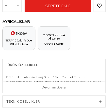
AYRICALIKLAR
2.500 TL ve Üzeri
Alışverişe
TKPAY Cüzdan'a Özel
Ücretsiz Kargo
%5 Nakit İade
ÜRÜN ÖZELLİKLERİ
Döküm demirden üretilmiş Staub 10 cm Yuvarlak Tencere
ısındığında, ısıyı muhafaza etme özelliği ağır ağır pişirme için ısıyı en
aza indirmenize ve enerji tasarrufu yapmanıza olanak tanır.
Devamını Göster
TEKNIK ÖZELLIKLER