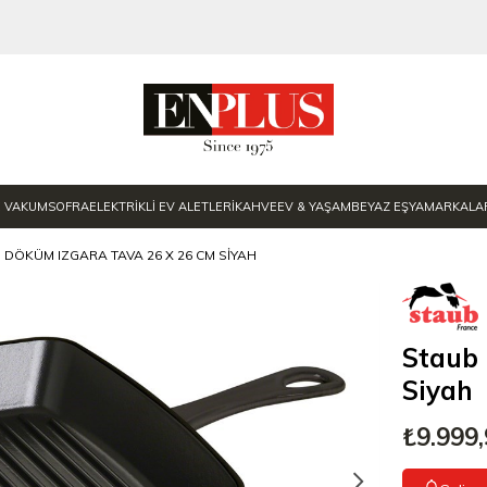
E VAKUM
SOFRA
ELEKTRİKLİ EV ALETLERİ
KAHVE
EV & YAŞAM
BEYAZ EŞYA
MARKALA
 DÖKÜM IZGARA TAVA 26 X 26 CM SIYAH
Staub
Siyah
₺9.999