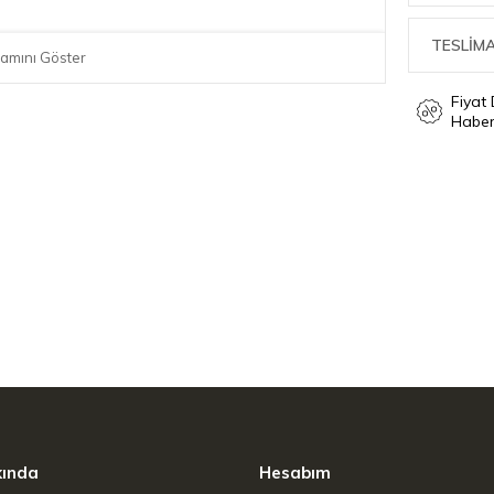
TESLİMA
amını Göster
Fiyat
Haber
kında
Hesabım