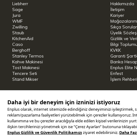
Liebherr
Hakkımızda
Sage
İletişim
Jura
Kariyer
WMF
Mağazalarım
Zwilling
Sıkça Sorula
Staub
Üyelik Sözle
KitchenAid
Gizlilik ve Ver
Caso
Bilgi Toplumu
Berghoff
KVKK
Stanley Termos
Garanti Şartl
Kahve Makinesi
Banka Hesap B
Tost Makinesi
Enplus Elite 
Tencere Seti
Enfest
Stand Mikser
İşlem Rehber
Copyright © 2025 ENPLUS | Tüm hakları saklıdır.