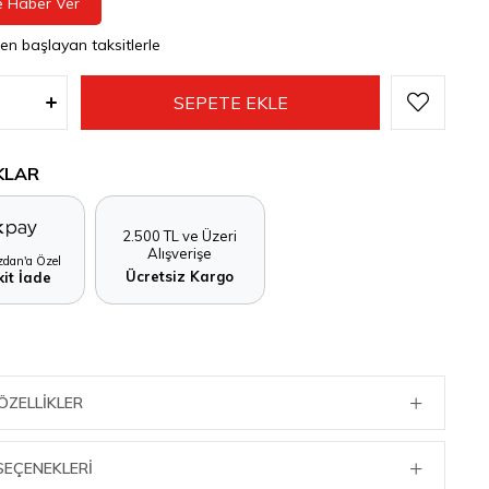
e Haber Ver
den başlayan taksitlerle
KLAR
2.500 TL ve Üzeri
Alışverişe
dan'a Özel
Ücretsiz Kargo
it İade
ÖZELLIKLER
SEÇENEKLERI