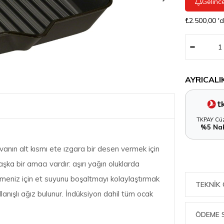
Gelinc
₺2.500,00
'
AYRICALI
TKPAY Cüz
%5 Nak
nın alt kısmı ete ızgara bir desen vermek için
aşka bir amacı vardır: aşırı yağın oluklarda
ilmeniz için et suyunu boşaltmayı kolaylaştırmak
TEKNIK 
lanışlı ağız bulunur. İndüksiyon dahil tüm ocak
ÖDEME 