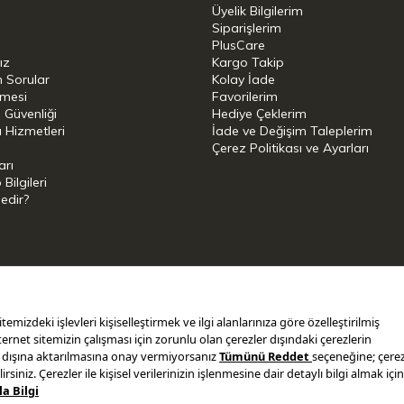
Üyelik Bilgilerim
Siparişlerim
PlusCare
ız
Kargo Takip
n Sorular
Kolay İade
şmesi
Favorilerim
i Güvenliği
Hediye Çeklerim
 Hizmetleri
İade ve Değişim Taleplerim
Çerez Politikası ve Ayarları
arı
ilgileri
Nedir?
i