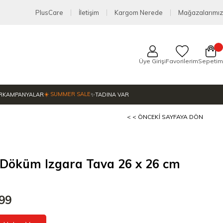
PlusCare
İletişim
Kargom Nerede
Mağazalarımız
Üye Girişi
Favorilerim
Sepetim
☀️ SUMMER SALE
R
KAMPANYALAR
✨TADINA VAR
< < ÖNCEKI SAYFAYA DÖN
 Döküm Izgara Tava 26 x 26 cm
,99