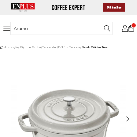
Anasayfa
Pişirme Grubu
Tencereler
Döküm Tencere
Staub Döküm Tencere Yuvarlak 26 cm Trüf Beyazı