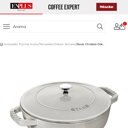
Anasayfa
Pişirme Grubu
Tencereler
Döküm Tencere
Staub Chistera Döküm Tencere 26 cm Trüf Beyaz