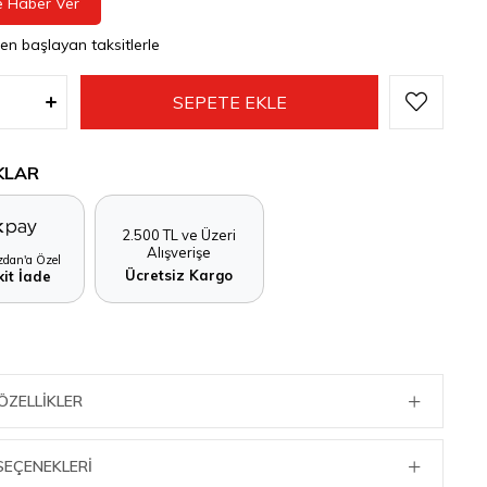
e Haber Ver
den başlayan taksitlerle
KLAR
2.500 TL ve Üzeri
Alışverişe
dan'a Özel
Ücretsiz Kargo
it İade
ÖZELLIKLER
SEÇENEKLERI