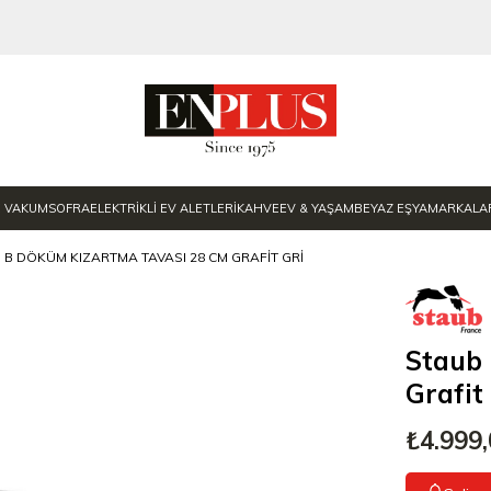
E VAKUM
SOFRA
ELEKTRİKLİ EV ALETLERİ
KAHVE
EV & YAŞAM
BEYAZ EŞYA
MARKALA
 B DÖKÜM KIZARTMA TAVASI 28 CM GRAFIT GRI
Staub
Grafit
₺4.999