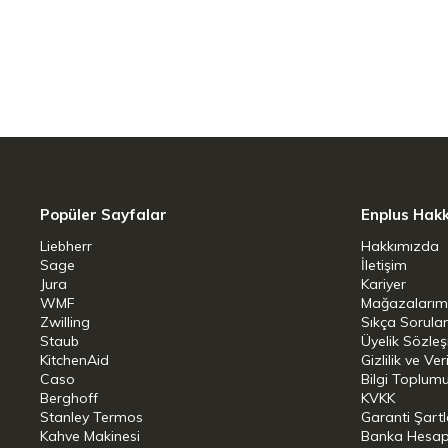
Et, balık ve sebze kızartmalarında mük
Fırında pişirme için ideal
Her türlü ocak için uygundur. İndüksiyon, f
Ürün Ölçüsü: 28 Santimetre
Renk: Gri
Popüler Sayfalar
Enplus Hak
Ülke: Fransa
Liebherr
Hakkımızda
Sage
İletişim
Jura
Kariyer
WMF
Mağazalarım
Zwilling
Sıkça Sorula
Staub
Üyelik Sözle
KitchenAid
Gizlilik ve Ver
Caso
Bilgi Toplumu
Berghoff
KVKK
Stanley Termos
Garanti Şartl
Kahve Makinesi
Banka Hesap B