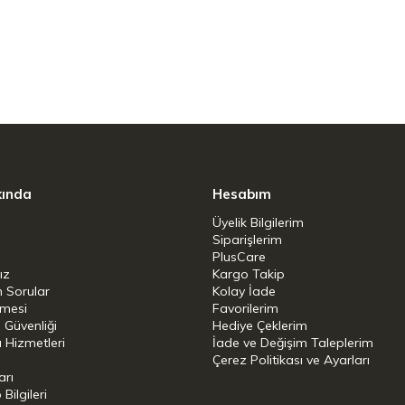
emmel sulu ve hassas kızartma
ırın/ ızgarada da kullanılabilir
kında
Hesabım
Üyelik Bilgilerim
Siparişlerim
PlusCare
ız
Kargo Takip
n Sorular
Kolay İade
şmesi
Favorilerim
i Güvenliği
Hediye Çeklerim
 Hizmetleri
İade ve Değişim Taleplerim
Çerez Politikası ve Ayarları
arı
ilgileri