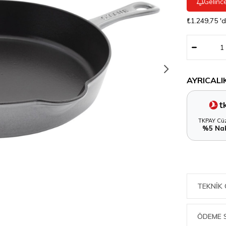
Gelinc
₺1.249,75
'
AYRICALI
TKPAY Cüz
%5 Nak
TEKNIK 
ÖDEME 