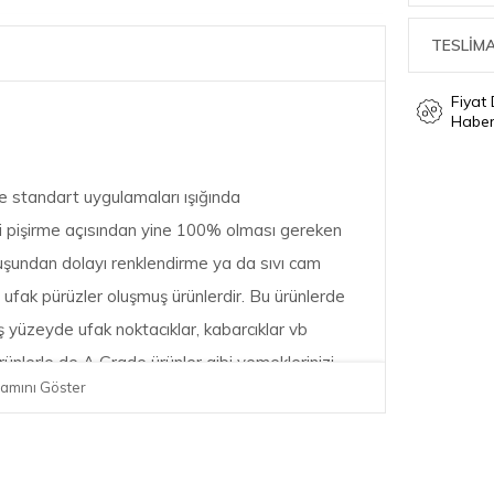
TESLİMA
Fiyat
Haber
 standart uygulamaları ışığında
i pişirme açısından yine 100% olması gereken
 oluşundan dolayı renklendirme ya da sıvı cam
ufak pürüzler oluşmuş ürünlerdir. Bu ürünlerde
ış yüzeyde ufak noktacıklar, kabarcıklar vb
ünlerle de A Grade ürünler gibi yemeklerinizi
amını Göster
 edebilirsiniz.