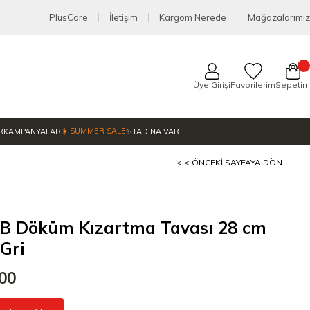
PlusCare
İletişim
Kargom Nerede
Mağazalarımız
Üye Girişi
Favorilerim
Sepetim
☀️ SUMMER SALE
R
KAMPANYALAR
✨TADINA VAR
< < ÖNCEKI SAYFAYA DÖN
 B Döküm Kızartma Tavası 28 cm
 Gri
,00