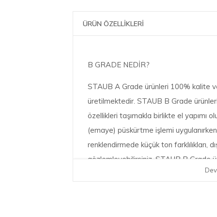
ÜRÜN ÖZELLİKLERİ
B GRADE NEDİR?
STAUB A Grade ürünleri 100% kalite ve
üretilmektedir. STAUB B Grade ürünler
özellikleri taşımakla birlikte el yapımı
(emaye) püskürtme işlemi uygulanırken 
renklendirmede küçük ton farklılıkları, d
gözlemleyebilirsiniz. STAUB B Grade ür
Dev
pişirebilir ve aynı lezzette sonuçları elde