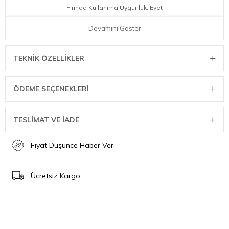
Fırında Kullanıma Uygunluk: Evet
Mikrodalgada Kullanıma Uygunluk: Evet
Devamını Göster
Dondurucuda Kullanıma Uygunluk: Evet
TEKNIK ÖZELLIKLER
Bulaşık Makinesinde Yıkanabilme: Evet
Parça Sayısı: 4
ÖDEME SEÇENEKLERI
ÖLÇÜ BİLGİLERİ
Net Ağırlık: 0,41 kg
TESLİMAT VE İADE
Üst Çap: 10 cm
Fiyat Düşünce Haber Ver
Ücretsiz Kargo