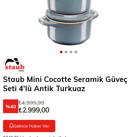
Staub Mini Cocotte Seramik Güveç
Seti 4'lü Antik Turkuaz
₺4.999,99
40
₺2.999,00
Gelince Haber Ver