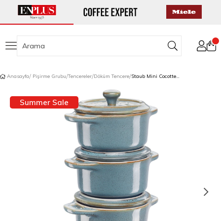
Anasayfa
Pişirme Grubu
Tencereler
Döküm Tencere
Staub Mini Cocotte Seramik Güveç Seti 4'lü Antik Turkuaz
Summer Sale