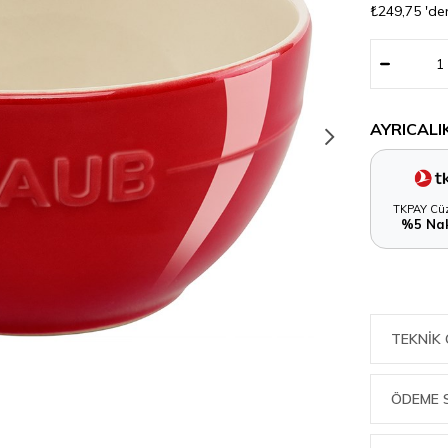
₺249,75
'de
AYRICALI
TKPAY Cüz
%5 Nak
TEKNIK 
ÖDEME 