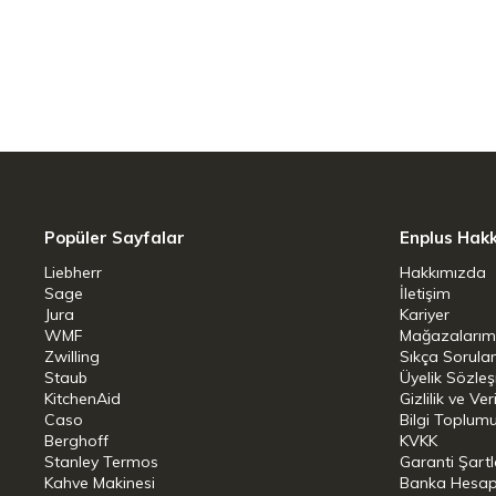
Yüksek kaliteli seramik
Çizilmeye karşı dayanıklıdır
Bulaşık makinesi ve mikrodalga gü
ÜRÜN ÖZELLİKLERİ
Popüler Sayfalar
Enplus Hak
Renk: Kiraz
Liebherr
Hakkımızda
Sage
İletişim
Malzeme: seramik
Jura
Kariyer
WMF
Mağazalarım
Fırında Kullanıma Uygunluk: Evet
Zwilling
Sıkça Sorula
Mikrodalgada Kullanıma Uygunluk
Staub
Üyelik Sözle
KitchenAid
Gizlilik ve Ver
Bulaşık Makinesinde Yıkanabilme:
Caso
Bilgi Toplumu
Berghoff
KVKK
Parça Sayısı: 2
Stanley Termos
Garanti Şartl
Kahve Makinesi
Banka Hesap B