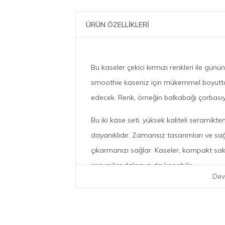
ÜRÜN ÖZELLİKLERİ
Bu kaseler çekici kırmızı renkleri ile gü
smoothie kaseniz için mükemmel boyutt
edecek. Renk, örneğin balkabağı çorbasıyl
Bu iki kase seti, yüksek kaliteli seramikten
dayanıklıdır. Zamansız tasarımları ve sağ
çıkarmanızı sağlar. Kaseler, kompakt sakla
sıra mikrodalgaya da konabilir.
Dev
İkili kase seti
Hacim 500 ml
çekici kırmızı renk