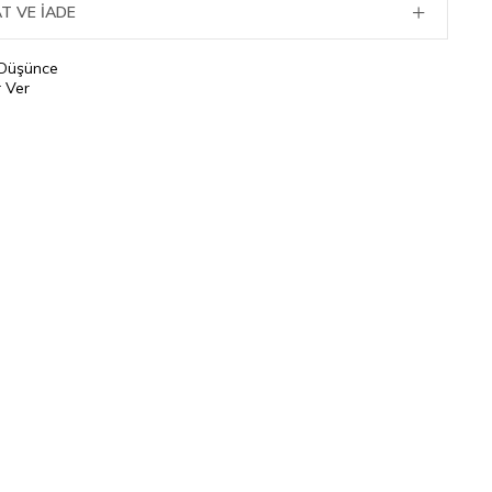
T VE İADE
 Düşünce
 Ver