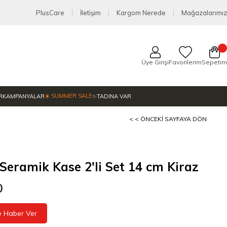
PlusCare
İletişim
Kargom Nerede
Mağazalarımız
Üye Girişi
Favorilerim
Sepetim
☀️ SUMMER SALE
R
KAMPANYALAR
✨TADINA VAR
< < ÖNCEKI SAYFAYA DÖN
Seramik Kase 2'li Set 14 cm Kiraz
0
e Haber Ver