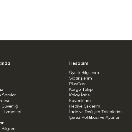
venli
kında
Hesabım
Üyelik Bilgilerim
Siparişlerim
PlusCare
ız
Kargo Takip
n Sorular
Kolay İade
: Evet
şmesi
Favorilerim
i Güvenliği
Hediye Çeklerim
 Evet
 Hizmetleri
İade ve Değişim Taleplerim
Çerez Politikası ve Ayarları
arı
ilgileri