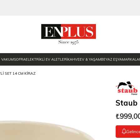
E VAKUM
SOFRA
ELEKTRİKLİ EV ALETLERİ
KAHVE
EV & YAŞAM
BEYAZ EŞYA
MARKALA
LI SET 14 CM KIRAZ
Staub 
₺999,0
Gelinc