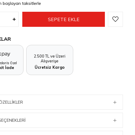
n başlayan taksitlerle
KLAR
2.500 TL ve Üzeri
Alışverişe
dan'a Özel
Ücretsiz Kargo
it İade
ÖZELLIKLER
SEÇENEKLERI