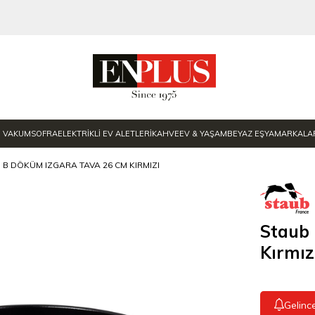
E VAKUM
SOFRA
ELEKTRİKLİ EV ALETLERİ
KAHVE
EV & YAŞAM
BEYAZ EŞYA
MARKALA
 B DÖKÜM IZGARA TAVA 26 CM KIRMIZI
Staub
Kırmız
Gelinc