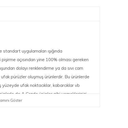
 standart uygulamaları ışığında
i pişirme açısından yine 100% olması gereken
 oluşundan dolayı renklendirme ya da sıvı cam
ufak pürüzler oluşmuş ürünlerdir. Bu ürünlerde
ış yüzeyde ufak noktacıklar, kabarcıklar vb
ünlerle de A Grade ürünler gibi yemeklerinizi
amını Göster
 edebilirsiniz.
26 CM YUVARLAK KIRMIZI