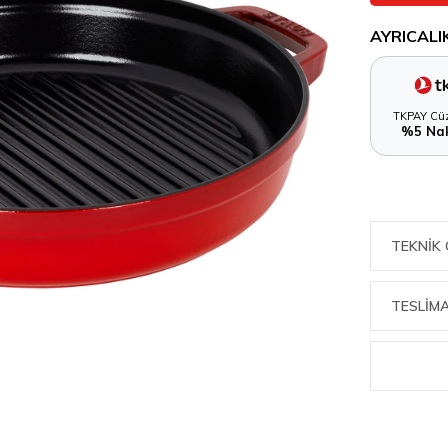
AYRICALI
TKPAY Cüz
%5 Nak
TEKNIK 
TESLİMA