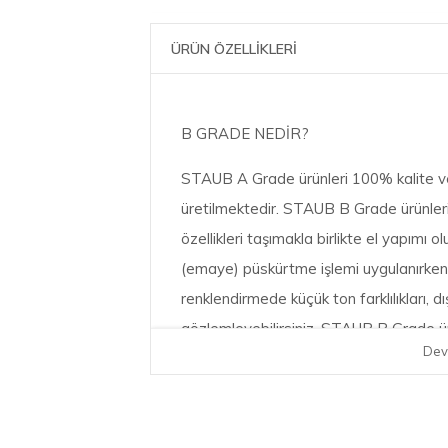
ÜRÜN ÖZELLİKLERİ
B GRADE NEDİR?
STAUB A Grade ürünleri 100% kalite ve
üretilmektedir. STAUB B Grade ürünler
özellikleri taşımakla birlikte el yapımı
(emaye) püskürtme işlemi uygulanırken 
renklendirmede küçük ton farklılıkları, d
gözlemleyebilirsiniz. STAUB B Grade ür
Dev
pişirebilir ve aynı lezzette sonuçları elde
STAUB 405088955 B IZGARA TAVA 