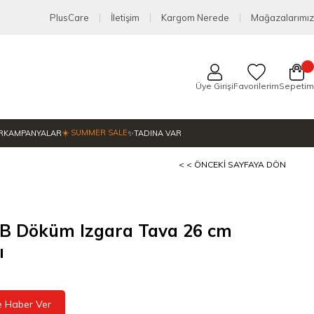
PlusCare
İletişim
Kargom Nerede
Mağazalarımız
Üye Girişi
Favorilerim
Sepetim
☀️ SUMMER SALE
R
KAMPANYALAR
✨TADINA VAR
< < ÖNCEKI SAYFAYA DÖN
 B Döküm Izgara Tava 26 cm
ı
e Haber Ver