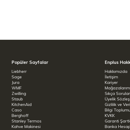
Popüler Sayfalar
Enplus Hak
Liebherr
Hakkımızda
Sage
İletişim
Jura
Kariyer
WMF
Mağazalarım
Zwilling
Sıkça Sorula
Staub
Üyelik Sözle
KitchenAid
Gizlilik ve Ver
Caso
Bilgi Toplumu
Berghoff
KVKK
Stanley Termos
Garanti Şartl
Kahve Makinesi
Banka Hesap B