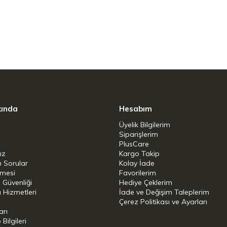
kında
Hesabım
Üyelik Bilgilerim
Siparişlerim
PlusCare
ız
Kargo Takip
n Sorular
Kolay İade
şmesi
Favorilerim
i Güvenliği
Hediye Çeklerim
 Hizmetleri
İade ve Değişim Taleplerim
Çerez Politikası ve Ayarları
arı
ilgileri