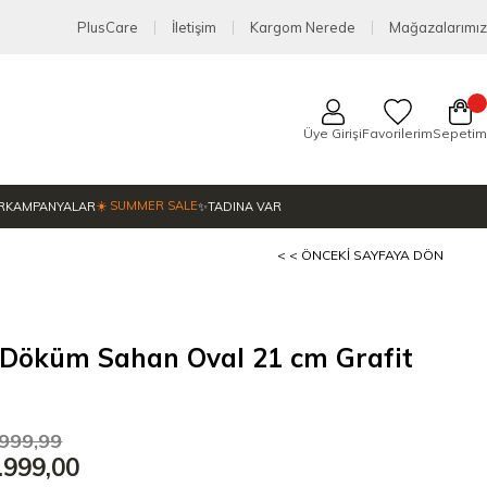
PlusCare
İletişim
Kargom Nerede
Mağazalarımız
Üye Girişi
Favorilerim
Sepetim
☀️ SUMMER SALE
R
KAMPANYALAR
✨TADINA VAR
< < ÖNCEKI SAYFAYA DÖN
 Döküm Sahan Oval 21 cm Grafit
.999,99
.999,00