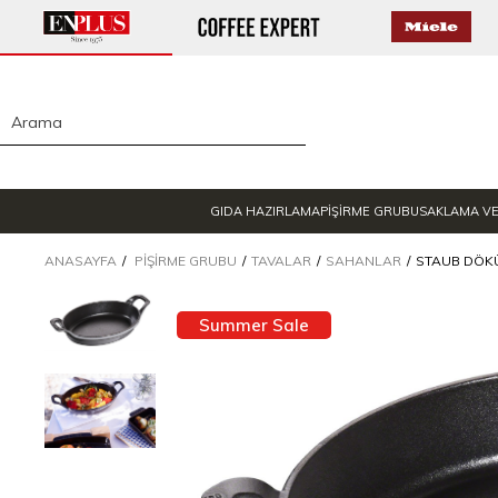
GIDA HAZIRLAMA
PİŞİRME GRUBU
SAKLAMA V
ANASAYFA
PIŞIRME GRUBU
TAVALAR
SAHANLAR
STAUB DÖKÜ
Summer Sale