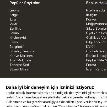
Indüksiyon uyumluluk:
Evet
Popüler Sayfalar
Enplus Hak
Liebherr
Hakkımızda
Uzunluk:
27 cm
Sage
İletişim
Jura
Kariyer
Hacim:
0,7 l
WMF
Mağazalarım
Zwilling
Sıkça Sorula
Ağırlık:
1,2 kg
Staub
Üyelik Sözle
KitchenAid
Gizlilik ve Ver
Caso
Bilgi Toplumu
Genişlik:
15,2 cm
Berghoff
KVKK
Stanley Termos
Garanti Şartl
Malzeme: Demir Döküm
Kahve Makinesi
Banka Hesap B
Tost Makinesi
Enplus Elite 
Tencere Seti
Enfest
Stand Mikser
İşlem Rehber
Copyright © 2025 ENPLUS | Tüm hakları saklıdır.