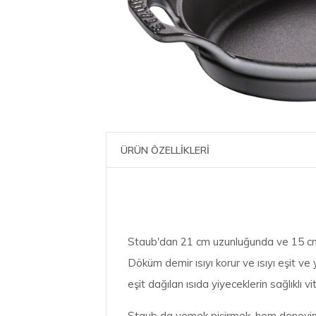
ÜRÜN ÖZELLİKLERİ
Staub'dan 21 cm uzunluğunda ve 15 cm g
Döküm demir ısıyı korur ve ısıyı eşit ve
eşit dağılan ısıda yiyeceklerin sağlıklı 
Staub da yemek pişirmek, hem deneyiml