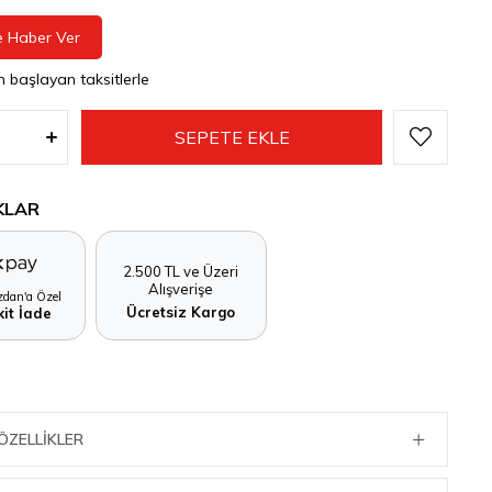
e Haber Ver
n başlayan taksitlerle
KLAR
2.500 TL ve Üzeri
Alışverişe
dan'a Özel
Ücretsiz Kargo
it İade
ÖZELLIKLER