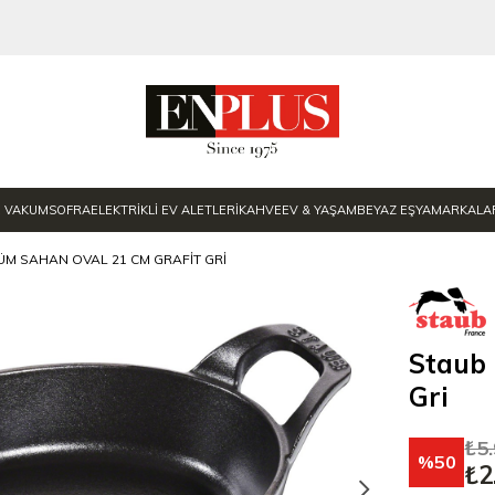
E VAKUM
SOFRA
ELEKTRİKLİ EV ALETLERİ
KAHVE
EV & YAŞAM
BEYAZ EŞYA
MARKALA
M SAHAN OVAL 21 CM GRAFIT GRI
Staub
Gri
₺5
50
₺2