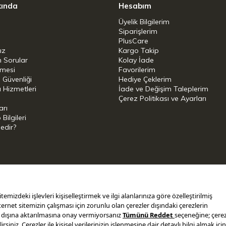
kında
Hesabım
Üyelik Bilgilerim
Siparişlerim
PlusCare
ız
Kargo Takip
n Sorular
Kolay İade
şmesi
Favorilerim
i Güvenliği
Hediye Çeklerim
 Hizmetleri
İade ve Değişim Taleplerim
Çerez Politikası ve Ayarları
arı
ilgileri
Nedir?
i