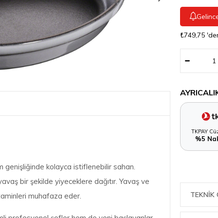
Gelinc
₺749,75
'de
AYRICALI
TKPAY Cüz
%5 Nak
enişliğinde kolayca istiflenebilir sahan.
 yavaş bir şekilde yiyeceklere dağıtır. Yavaş ve
TEKNIK 
vitaminleri muhafaza eder.
i profesyonel şefler hem de yeni başlayanlar