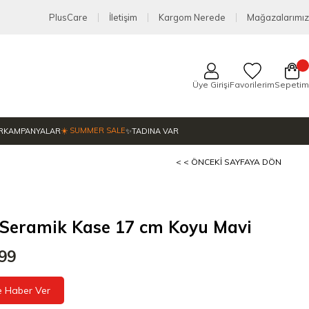
PlusCare
İletişim
Kargom Nerede
Mağazalarımız
Üye Girişi
Favorilerim
Sepetim
☀️ SUMMER SALE
R
KAMPANYALAR
✨TADINA VAR
< < ÖNCEKI SAYFAYA DÖN
 Seramik Kase 17 cm Koyu Mavi
,99
e Haber Ver