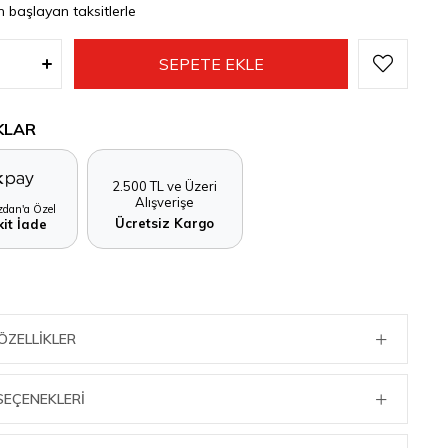
n başlayan taksitlerle
KLAR
2.500 TL ve Üzeri
Alışverişe
dan'a Özel
Ücretsiz Kargo
it İade
ÖZELLIKLER
SEÇENEKLERI