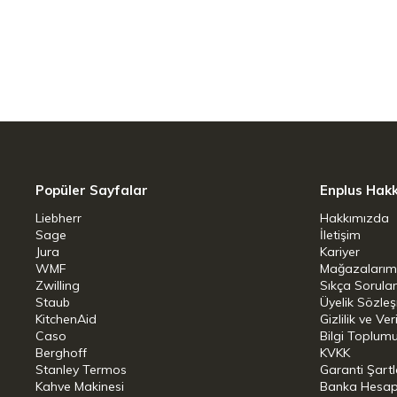
Mikrodalgada K
Dondurucuda Ku
Metal Gereç Kul
Bulaşık Makine
Par
Popüler Sayfalar
Enplus Hak
ÖLÇ
Liebherr
Hakkımızda
Sage
İletişim
Net A
Jura
Kariyer
WMF
Mağazalarım
Kap
Zwilling
Sıkça Sorula
Staub
Üyelik Sözle
KitchenAid
Gizlilik ve Ver
Ürün Uz
Caso
Bilgi Toplumu
Berghoff
KVKK
Ürün Gen
Stanley Termos
Garanti Şartl
Kahve Makinesi
Banka Hesap B