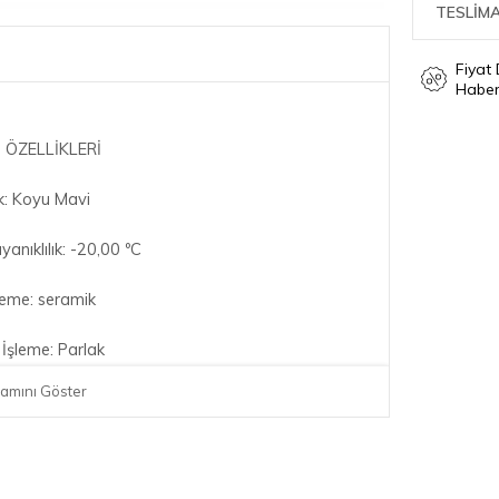
TESLİMA
Fiyat
Haber
 ÖZELLİKLERİ
k: Koyu Mavi
nıklılık: -20,00 ºC
eme: seramik
İşleme: Parlak
amını Göster
anıma Uygunluk: Evet
araya Uygunluk: Evet