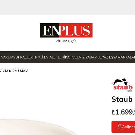
E VAKUM
SOFRA
ELEKTRİKLİ EV ALETLERİ
KAHVE
EV & YAŞAM
BEYAZ EŞYA
MARKALA
7 CM KOYU MAVI
Staub
₺1.699
Gelinc