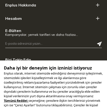
Enplus Hakkında
Ürün Uzunluğu: 18,80 cm
Ürün Genişliği: 12,30 cm
Hesabım
Ürün Yüksekliği: 4,30 cm
E-Bülten
Üst Çap: 14,00 cm
Kampanyalar, yemek tarifleri ve daha fazlası…
Üst Çap 2: 11,00 cm
Taban Çapı: 10,90 cm
Taban Çapı 2: 8,30 cm
Bizi Takip Edin
Uygulamamızı İndirin