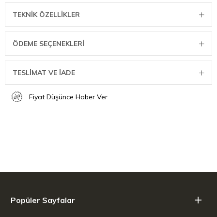
Isıya Dayanıklılık: 300,00 ºC
TEKNIK ÖZELLIKLER
Soğuğa Dayanıklılık: -20,00 ºC
Malzeme: seramik
ÖDEME SEÇENEKLERI
Tutamak Türü: Kenar sapı
Yüzey İşleme: Parlak
TESLİMAT VE İADE
Yapışmaz Kaplama: Evet
Fiyat Düşünce Haber Ver
Fırında Kullanıma Uygunluk: Evet
Fırında Izgaraya Uygunluk: Evet
Mikrodalgada Kullanıma Uygunluk: Evet
Dondurucuda Kullanıma Uygunluk: Evet
Bulaşık Makinesinde Yıkanabilme: Evet
Parça Sayısı: 1
Popüler Sayfalar
ÖLÇÜ BİLGİLERİ
Net Ağırlık: 0,40 kg