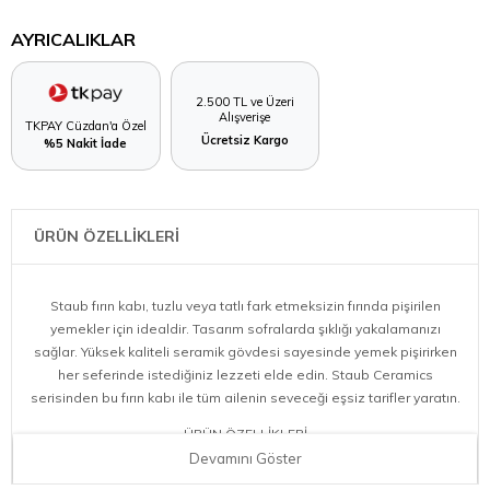
AYRICALIKLAR
2.500 TL ve Üzeri
Alışverişe
TKPAY Cüzdan'a Özel
Ücretsiz Kargo
%5 Nakit İade
ÜRÜN ÖZELLİKLERİ
Staub fırın kabı, tuzlu veya tatlı fark etmeksizin fırında pişirilen
yemekler için idealdir. Tasarım sofralarda şıklığı yakalamanızı
sağlar. Yüksek kaliteli seramik gövdesi sayesinde yemek pişirirken
her seferinde istediğiniz lezzeti elde edin. Staub Ceramics
serisinden bu fırın kabı ile tüm ailenin seveceği eşsiz tarifler yaratın.
ÜRÜN ÖZELLİKLERİ
Devamını Göster
Renk: Antik Turkuaz