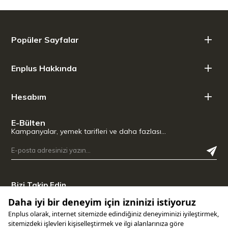
her zaman kontrol edebilirsiniz.
Yoğuşmuş suyun kapaktan geri dönüşü sayesinde et ve sebze
yemekleriniz kendi suyunda pişer.
Popüler Sayfalar
Bu pişirme yöntemi, sağlıklı, sulu ve aromatik bir keyif sağlar.
Yuvarlak cam kapaklı döküm sote tenceresi, indüksiyon ve fırın dahil
Enplus Hakkında
her tür ocak üzerine kullanılabilir.
30 cm çapındaki bu lezzetli döküm demir tencere lezzetli ve enerji
Hesabım
tasarrufludur ve siyah rengi tencerede lezzetli yemekler sunmanızı
sağlar.
E-Bülten
Et, balık ya da sebzelerin pişmesi ve yavaş pişirilmesi için
Kampanyalar, yemek tarifleri ve daha fazlası…
Sulu ve hassas bir pişirme sonucu için ideal
Pişerken yemeğinizi kontrol etmenizi sağlayacak bombeli hafif cam
kapak
Bizi Takip Edin
Sıvı cam yüzey sayesinde kolay temizlik
Indüksiyon dahil tüm ocak tipleri için uygun, fırında ve ızgarada da
kullanılabilir.