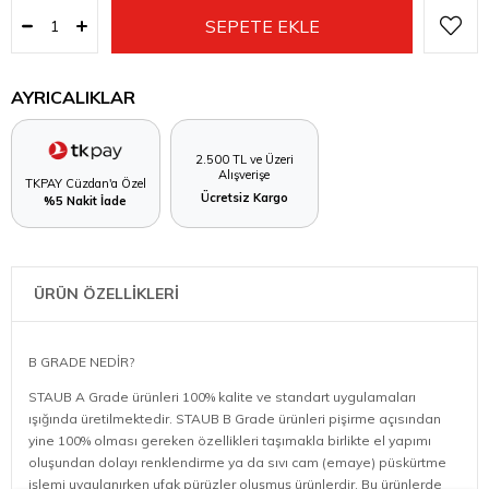
AYRICALIKLAR
2.500 TL ve Üzeri
Alışverişe
TKPAY Cüzdan'a Özel
Ücretsiz Kargo
%5 Nakit İade
ÜRÜN ÖZELLİKLERİ
B GRADE NEDİR?
STAUB A Grade ürünleri 100% kalite ve standart uygulamaları
ışığında üretilmektedir. STAUB B Grade ürünleri pişirme açısından
yine 100% olması gereken özellikleri taşımakla birlikte el yapımı
oluşundan dolayı renklendirme ya da sıvı cam (emaye) püskürtme
işlemi uygulanırken ufak pürüzler oluşmuş ürünlerdir. Bu ürünlerde