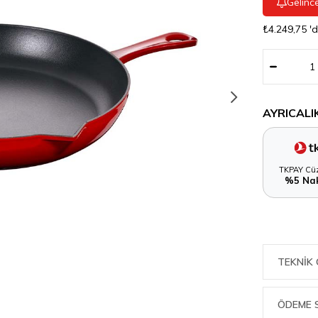
Gelinc
₺4.249,75
'
AYRICALI
TKPAY Cüz
%5 Nak
TEKNIK 
ÖDEME 