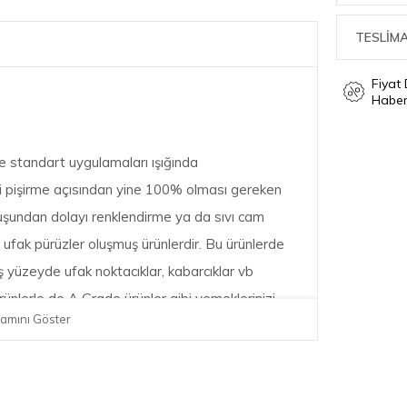
TESLİMA
Fiyat
Haber
 standart uygulamaları ışığında
i pişirme açısından yine 100% olması gereken
 oluşundan dolayı renklendirme ya da sıvı cam
ufak pürüzler oluşmuş ürünlerdir. Bu ürünlerde
ış yüzeyde ufak noktacıklar, kabarcıklar vb
ünlerle de A Grade ürünler gibi yemeklerinizi
amını Göster
 edebilirsiniz.
26CM KİRAZ