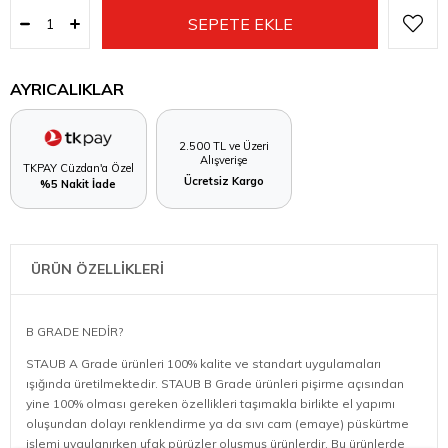
AYRICALIKLAR
2.500 TL ve Üzeri
Alışverişe
TKPAY Cüzdan'a Özel
Ücretsiz Kargo
%5 Nakit İade
ÜRÜN ÖZELLİKLERİ
B GRADE NEDİR?
STAUB A Grade ürünleri 100% kalite ve standart uygulamaları
ışığında üretilmektedir. STAUB B Grade ürünleri pişirme açısından
yine 100% olması gereken özellikleri taşımakla birlikte el yapımı
oluşundan dolayı renklendirme ya da sıvı cam (emaye) püskürtme
işlemi uygulanırken ufak pürüzler oluşmuş ürünlerdir. Bu ürünlerde