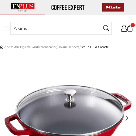
Anasayfa
Pişirme Grubu
Tencereler
Döküm Tencere
Staub B La Cocotte Döküm Wok Tava Cam Kapaklı 30 cm Kiraz