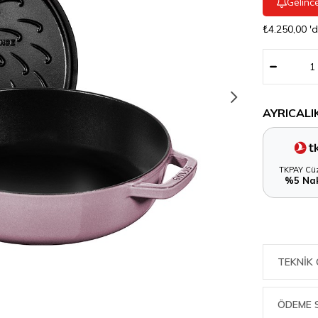
Gelinc
₺4.250,00
'
AYRICALI
TKPAY Cüz
%5 Nak
TEKNIK 
ÖDEME 