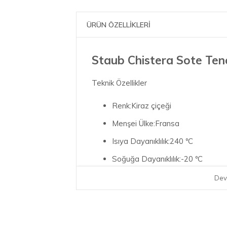
ÜRÜN ÖZELLİKLERİ
Staub Chistera Sote Tenc
Teknik Özellikler
Renk:Kiraz çiçeği
Menşei Ülke:Fransa
Isıya Dayanıklılık:240 ºC
Soğuğa Dayanıklılık:-20 ºC
Malzeme:döküm demir
Dev
Tutamak Türü:Kenar sapı
Pazarlama Kaplama İsmi:Siyah 