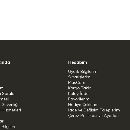
:Evet
et
kında
Hesabım
:Evet
Üyelik Bilgilerim
Siparişlerim
PlusCare
ız
Kargo Takip
n Sorular
Kolay İade
şmesi
Favorilerim
i Güvenliği
Hediye Çeklerim
 Hizmetleri
İade ve Değişim Taleplerim
Çerez Politikası ve Ayarları
arı
ilgileri