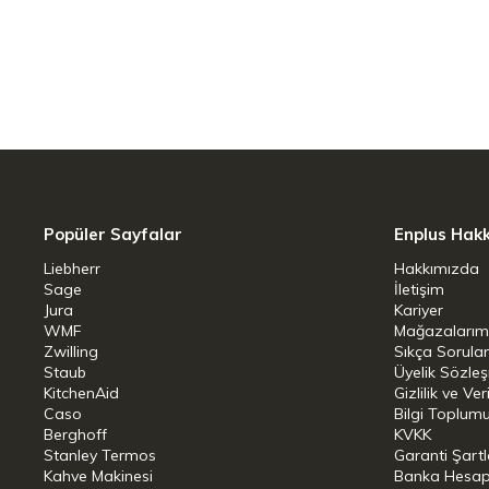
iç kaplama:SÄ±vÄ± Cam
Kapak Mevcutluğu:Evet
İndüksiyona Uyumluluk:Evet
Fırında Kullanıma Uygunluk:Evet
Dondurucuda Kullanıma Uygunluk
Ocak Üstü Kullanıma Uygunluk:Ev
Popüler Sayfalar
Enplus Hak
Bulaşık Makinesinde Yıkanabilme
Liebherr
Hakkımızda
Ölçü Bilgileri
Sage
İletişim
Jura
Kariyer
WMF
Mağazalarım
Net Ağırlık:4,60 kg
Zwilling
Sıkça Sorula
Kapasite:3,24 l
Staub
Üyelik Sözle
KitchenAid
Gizlilik ve Ver
Ürün Uzunluğu:33,00 cm
Caso
Bilgi Toplumu
Berghoff
KVKK
Ürün Genişliği:26,00 cm
Stanley Termos
Garanti Şartl
Kahve Makinesi
Banka Hesap B
Ürün Yüksekliği:12,20 cm