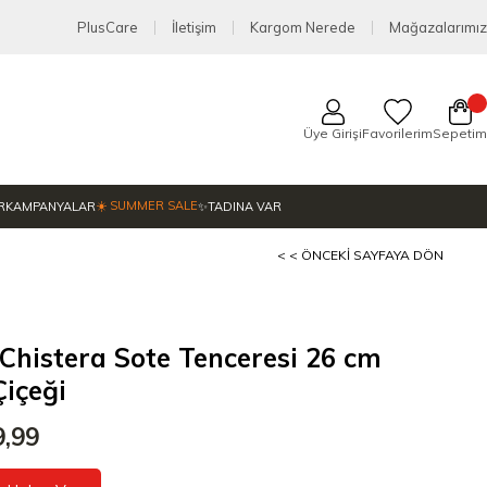
PlusCare
İletişim
Kargom Nerede
Mağazalarımız
Üye Girişi
Favorilerim
Sepetim
☀️ SUMMER SALE
R
KAMPANYALAR
✨TADINA VAR
< < ÖNCEKI SAYFAYA DÖN
Chistera Sote Tenceresi 26 cm
Çiçeği
9,99