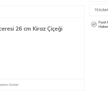
TESLİMA
Fiyat
Haber
eresi 26 cm Kiraz Çiçeği
amını Göster
Mat