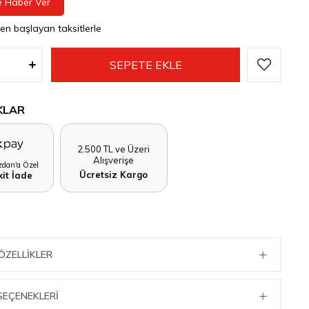
e Haber Ver
den başlayan taksitlerle
KLAR
2.500 TL ve Üzeri
Alışverişe
dan'a Özel
Ücretsiz Kargo
it İade
ÖZELLIKLER
SEÇENEKLERI