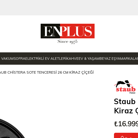
E VAKUM
SOFRA
ELEKTRİKLİ EV ALETLERİ
KAHVE
EV & YAŞAM
BEYAZ EŞYA
MARKALA
AUB CHISTERA SOTE TENCERESI 26 CM KIRAZ ÇIÇEĞI
Staub 
Kiraz 
₺16.99