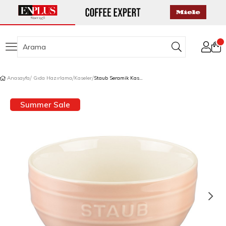
Anasayfa
Gıda Hazırlama
Kaseler
Staub Seramik Kase Seti 6'lı Macaron Renkleri
Summer Sale