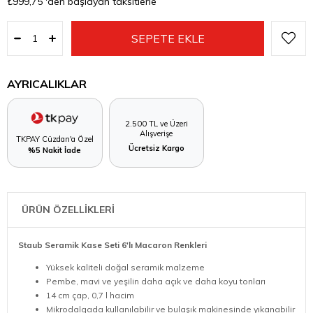
₺999,75
'den başlayan taksitlerle
AYRICALIKLAR
2.500 TL ve Üzeri
Alışverişe
TKPAY Cüzdan'a Özel
Ücretsiz Kargo
%5 Nakit İade
ÜRÜN ÖZELLİKLERİ
Staub Seramik Kase Seti 6'lı Macaron Renkleri
Yüksek kaliteli doğal seramik malzeme
Pembe, mavi ve yeşilin daha açık ve daha koyu tonları
14 cm çap, 0,7 l hacim
Mikrodalgada kullanılabilir ve bulaşık makinesinde yıkanabilir