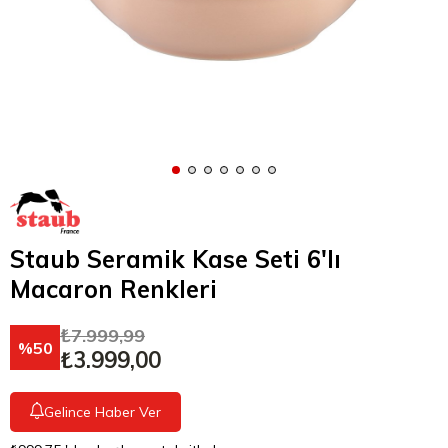
Staub Seramik Kase Seti 6'lı
Macaron Renkleri
₺7.999,99
50
₺3.999,00
Gelince Haber Ver