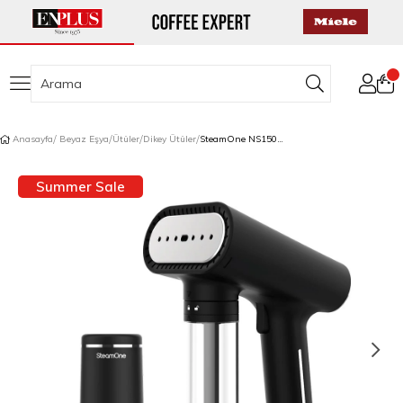
Anasayfa
Beyaz Eşya
Ütüler
Dikey Ütüler
SteamOne NS150B Dikey Buharlı Ütü ve Giysi Tiftik Temizleme Cihazı
Summer Sale