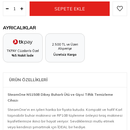
AYRICALIKLAR
2.500 TL ve Üzeri
Alışverişe
TKPAY Cüzdan'a Özel
Ücretsiz Kargo
%5 Nakit İade
ÜRÜN ÖZELLİKLERİ
SteamOne NS150B Dikey Buharlı Ütü ve Giysi Tiftik Temizleme
Cihazı
SteamOne'ın en iyileri harika bir fiyata kutuda. Kompakt ve hafif Karl
taşınabilir buhar makinesi ve RP10B tüylenme önleyici tıraş makinesi
kıyafetlerinize ikinci bir hayat veriyor. Sevdiklerinizi mutlu etmek
veya kendinizi şımartmak için İDEAL bir hediye.