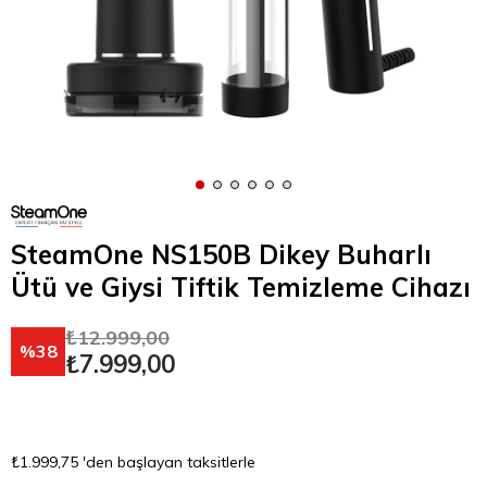
SteamOne NS150B Dikey Buharlı
Ütü ve Giysi Tiftik Temizleme Cihazı
₺12.999,00
38
₺7.999,00
₺1.999,75
'den başlayan taksitlerle