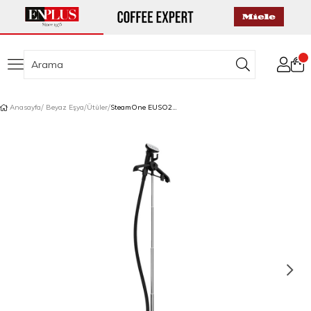
Anasayfa
Beyaz Eşya
Ütüler
SteamOne EUSO2B Sonia 2 Dikey Buharlı Ütü