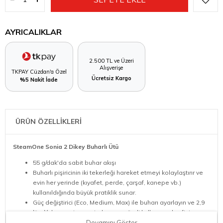
AYRICALIKLAR
2.500 TL ve Üzeri
Alışverişe
TKPAY Cüzdan'a Özel
Ücretsiz Kargo
%5 Nakit İade
ÜRÜN ÖZELLİKLERİ
SteamOne Sonia 2 Dikey Buharlı Ütü
55 g/dak'da sabit buhar akışı
Buharlı pişiricinin iki tekerleği hareket etmeyi kolaylaştırır ve
evin her yerinde (kıyafet, perde, çarşaf, kanepe vb.)
kullanıldığında büyük pratiklik sunar.
Güç değiştirici (Eco, Medium, Max) ile buharı ayarlayın ve 2,9
litrelik haznesi sayesinde uzun süreli kullanımın keyfini
çıkarın.
Devamını Göster