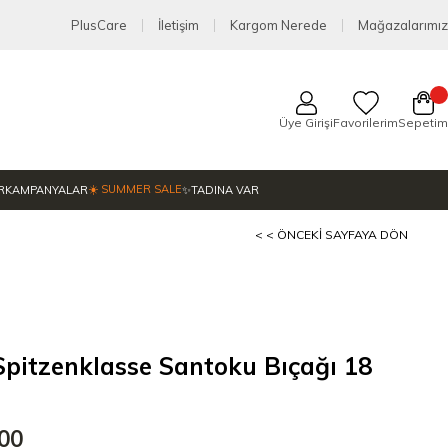
PlusCare
İletişim
Kargom Nerede
Mağazalarımız
Üye Girişi
Favorilerim
Sepetim
☀️ SUMMER SALE
R
KAMPANYALAR
✨TADINA VAR
< < ÖNCEKI SAYFAYA DÖN
itzenklasse Santoku Bıçağı 18
,00