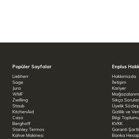
Renk: Siyah, paslanmaz çelik
Boyut: 27 cm
Ağırlık: 0,31 kg
Materyal: Dövülmüş özel bıçak çeliği
Bakım :Elde yıkama öneririz
Popüler Sayfalar
Enplus Hak
Liebherr
Hakkımızda
Sage
İletişim
Jura
Kariyer
WMF
Mağazalarım
Zwilling
Sıkça Sorula
Staub
Üyelik Sözle
KitchenAid
Gizlilik ve Ver
Caso
Bilgi Toplumu
Berghoff
KVKK
Stanley Termos
Garanti Şartl
Kahve Makinesi
Banka Hesap B