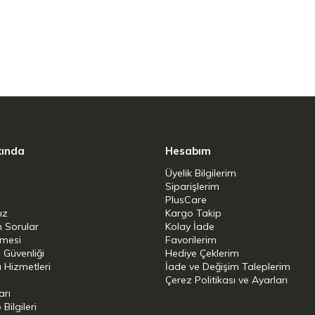
kında
Hesabım
Üyelik Bilgilerim
Siparişlerim
PlusCare
ız
Kargo Takip
n Sorular
Kolay İade
şmesi
Favorilerim
i Güvenliği
Hediye Çeklerim
 Hizmetleri
İade ve Değişim Taleplerim
Çerez Politikası ve Ayarları
arı
ilgileri