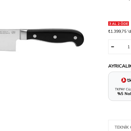
3 AL 2 ÖDE
₺1.399,75
'
AYRICALI
TKPAY Cüz
%5 Nak
TEKNIK 