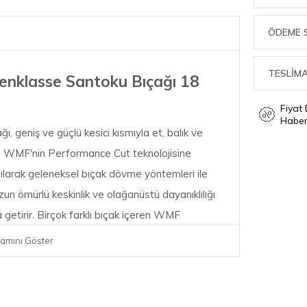
ÖDEME 
TESLİMA
klasse Santoku Bıçağı 18
Fiyat
Haber
 geniş ve güçlü kesici kısmıyla et, balık ve
ir. WMF'nin Performance Cut teknolojisine
nılarak geleneksel bıçak dövme yöntemleri ile
uzun ömürlü keskinlik ve olağanüstü dayanıklılığı
 getirir. Birçok farklı bıçak içeren WMF
erin mükemmel bir şekilde hazırlanması için
amını Göster
a güvenilir bir seçim sizler için. Kesme,
kanıtlayan bu seri, güvenli ve rahat bir tutuş
eyen yapıya sahiptir.