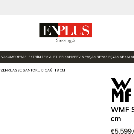
E VAKUM
SOFRA
ELEKTRİKLİ EV ALETLERİ
KAHVE
EV & YAŞAM
BEYAZ EŞYA
MARKALA
TZENKLASSE SANTOKU BIÇAĞI 18 CM
WMF Sp
cm
₺5.599