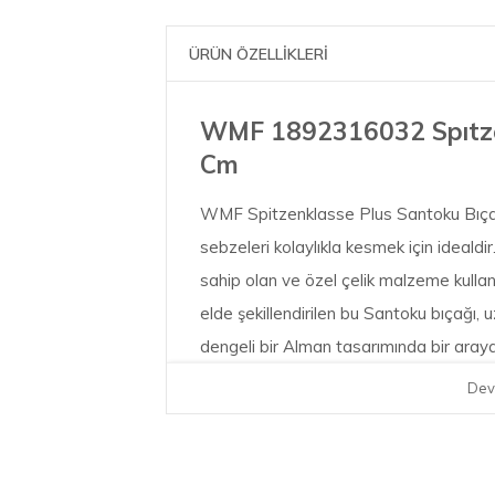
ÜRÜN ÖZELLİKLERİ
WMF 1892316032 Spıtzen
Cm
WMF Spitzenklasse Plus Santoku Bıçağı,
sebzeleri kolaylıkla kesmek için ideald
sahip olan ve özel çelik malzeme kulla
elde şekillendirilen bu Santoku bıçağı, 
dengeli bir Alman tasarımında bir araya
Spitzenklasse Plus koleksiyonu, yemekl
Dev
her duruma uygun özel mutfak bıçaklarıyl
doğrama ve daha birçok işlemde kendini 
için klasik perçinli sap ve ek yeri içerm