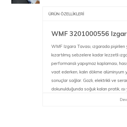
ÜRÜN ÖZELLİKLERİ
WMF 3201000556 Izgar
WMF Izgara Tavası, ızgarada pişirilen
kızartılmış sebzelere kadar lezzetli ızg
performanslı yapışmaz kaplaması, ha
vaat ederken, kalın dökme alüminyum ya
sonuçlar sağlar. Gazlı, elektrikli ve se
dokunulduğunda soğuk kalan pratik, ısı ya
Dev
Ağırlık: 1386 gr
Döküm alüminyum