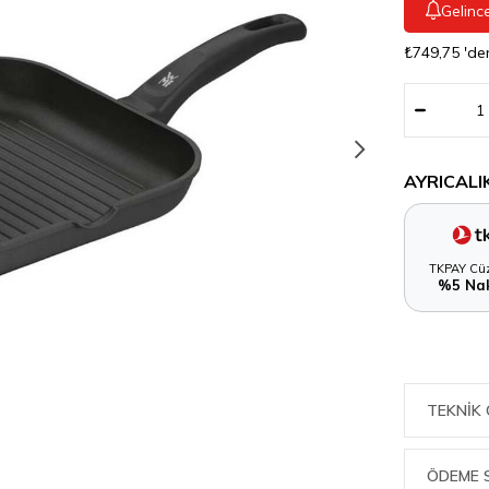
Gelinc
₺749,75
'de
AYRICALI
TKPAY Cüz
%5 Nak
TEKNIK 
ÖDEME 