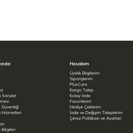
Seramik-Halojen
lde yıkama tavsiye edilir.
kında
Hesabım
Üyelik Bilgilerim
Siparişlerim
PlusCare
ız
Kargo Takip
n Sorular
Kolay İade
şmesi
Favorilerim
i Güvenliği
Hediye Çeklerim
 Hizmetleri
İade ve Değişim Taleplerim
Çerez Politikası ve Ayarları
arı
ilgileri