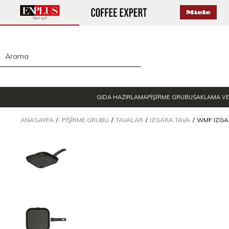
GIDA HAZIRLAMA
PİŞİRME GRUBU
SAKLAMA V
ANASAYFA
PIŞIRME GRUBU
TAVALAR
IZGARA TAVA
WMF IZGA