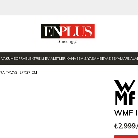
E VAKUM
SOFRA
ELEKTRİKLİ EV ALETLERİ
KAHVE
EV & YAŞAM
BEYAZ EŞYA
MARKALA
RA TAVASI 27X27 CM
WMF I
₺2.999