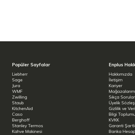
Ocak tipi: İndüksiyonlu-Gaz-Elektrikli-
Çap:27x27
Bulaşık makinesinde yıkanabilir ancak e
Popüler Sayfalar
Enplus Hak
Liebherr
Hakkımızda
Sage
İletişim
Jura
Kariyer
WMF
Mağazalarım
Zwilling
Sıkça Sorula
Staub
Üyelik Sözle
KitchenAid
Gizlilik ve Ver
Caso
Bilgi Toplumu
Berghoff
KVKK
Stanley Termos
Garanti Şartl
Kahve Makinesi
Banka Hesap B