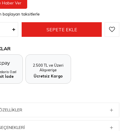
e Haber Ver
n başlayan taksitlerle
KLAR
2.500 TL ve Üzeri
Alışverişe
dan'a Özel
Ücretsiz Kargo
it İade
ÖZELLIKLER
SEÇENEKLERI