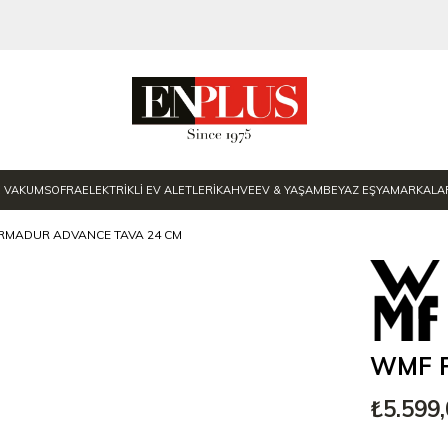
E VAKUM
SOFRA
ELEKTRİKLİ EV ALETLERİ
KAHVE
EV & YAŞAM
BEYAZ EŞYA
MARKALA
RMADUR ADVANCE TAVA 24 CM
WMF P
₺5.599