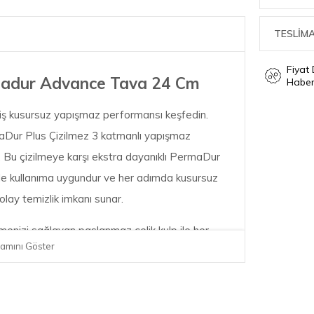
TESLİMA
Fiyat
dur Advance Tava 24 Cm
Haber
lmiş kusursuz yapışmaz performansı keşfedin.
r Plus Çizilmez 3 katmanlı yapışmaz
r. Bu çizilmeye karşı ekstra dayanıklı PermaDur
le kullanıma uygundur ve her adımda kusursuz
kolay temizlik imkanı sunar.
menizi sağlayan paslanmaz çelik kulp ile her
amını Göster
n çok yönlü kullanım.* *Her bir bileşenin
direnci
ım, tavadan tutma sapına ısı transferini