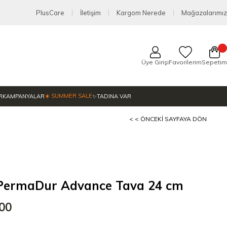
PlusCare
İletişim
Kargom Nerede
Mağazalarımız
Üye Girişi
Favorilerim
Sepetim
☀️ SUMMER SALE
R
KAMPANYALAR
✨TADINA VAR
< < ÖNCEKI SAYFAYA DÖN
ermaDur Advance Tava 24 cm
,00