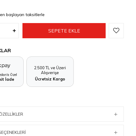
den başlayan taksitlerle
KLAR
2.500 TL ve Üzeri
Alışverişe
dan'a Özel
Ücretsiz Kargo
it İade
ÖZELLIKLER
SEÇENEKLERI