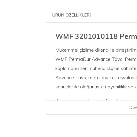
ÜRÜN ÖZELLİKLERİ
WMF 3201010118 Perma
Mükemmel çizilme direnci ile birleştiri
WMF PermaDur Advance Tava, PermaDu
kaplamanın ileri mühendisliğine sahipti
Advance Tava, metal mutfak eşyaları i
sonuçlar ile olağanüstü dayanıklılık ve 
Kusursuz sonuçlarla ocaktan fırına geç
Dev
türlü pişirme zorluğunun üstesinden gele
dikkate alınması gereken maksimum ısı 
Daha az ısınan tutma sapı İçi boş tasar