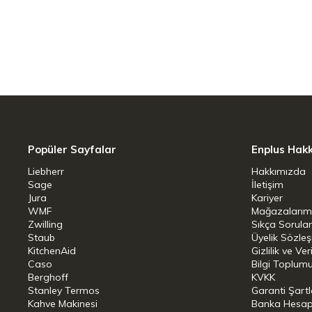
azaltır. Fırında kullanıldığında geçerli de
Fırınla kullanıma uyumlu tasarım
Geniş dökme kenarı, zahmetsiz servis ve
damlatmadan yemeği boşaltmayı sağla
Ocak Tipi: İndüksiyon - Gaz - Elektrik -
Popüler Sayfalar
Enplus Hak
Boyut:24 cm
Liebherr
Hakkımızda
Sage
İletişim
Ağırlık:1109
Jura
Kariyer
WMF
Mağazalarım
Çap:24 cm
Zwilling
Sıkça Sorula
Staub
Üyelik Sözle
KitchenAid
Yapışmaz kaplama
Gizlilik ve Ver
Caso
Bilgi Toplumu
Berghoff
KVKK
Bulaşık makinesinde yıkamaya uygundur
Stanley Termos
Garanti Şartl
Kahve Makinesi
Banka Hesap B