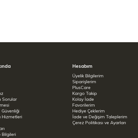
ğildir
 lekesiz bir mutfak için daha kolay,
r.
 Seramik - Halojen
kında
Hesabım
Üyelik Bilgilerim
Siparişlerim
PlusCare
ız
Kargo Takip
n Sorular
Kolay İade
şmesi
Favorilerim
i Güvenliği
Hediye Çeklerim
 Hizmetleri
İade ve Değişim Taleplerim
Çerez Politikası ve Ayarları
 ancak elde yıkamanızı öneririz.
arı
ilgileri