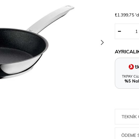
₺1.399,75
'
AYRICALI
TKPAY Cüz
%5 Nak
TEKNIK 
ÖDEME 