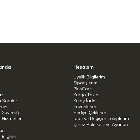
z ve bulaşık makinesinde yıkanabilir olup, her
zlik sağlar.
kında
Hesabım
Üyelik Bilgilerim
Siparişlerim
PlusCare
ız
Kargo Takip
n Sorular
Kolay İade
şmesi
Favorilerim
i Güvenliği
Hediye Çeklerim
 Hizmetleri
İade ve Değişim Taleplerim
Çerez Politikası ve Ayarları
arı
ilgileri