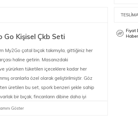
TESLİMA
Fiyat
o Kişisel Çkb Seti
Haber
ern My2Go çatal bıçak takımıyla, gittiğiniz her
arçası haline getirin. Masanızdaki
ve yürürken tüketilen içeceklere kadar her
nmış oranlarla özel olarak geliştirilmiştir. Göz
en üretilen bu set, spork benzeri şekle sahip
rlak bir bıçak, fincanların dibine daha iyi
e lezzetli içecekler ve meyve suları için
amını Göster
kullanımlık sofra takımlarına mükemmel bir cevap
bilir ve kolay ama şık bir taşıma için %100 geri
ullanışlı bir katlanabilir çanta içinde gelir.