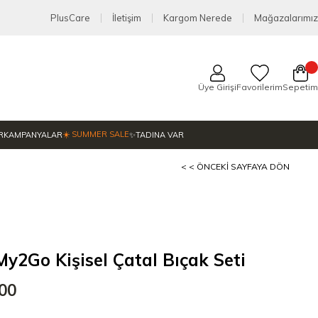
PlusCare
İletişim
Kargom Nerede
Mağazalarımız
Üye Girişi
Favorilerim
Sepetim
☀️ SUMMER SALE
R
KAMPANYALAR
✨TADINA VAR
< < ÖNCEKI SAYFAYA DÖN
2Go Kişisel Çatal Bıçak Seti
,00