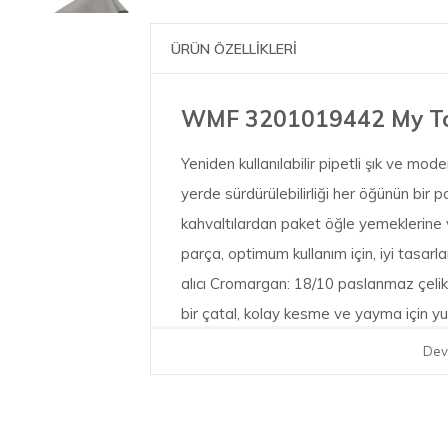
ÜRÜN ÖZELLİKLERİ
WMF 3201019442 My To G
Yeniden kullanılabilir pipetli şık ve mod
yerde sürdürülebilirliği her öğünün bir p
kahvaltılardan paket öğle yemeklerine 
parça, optimum kullanım için, iyi tasarla
alıcı Cromargan: 18/10 paslanmaz çelikt
bir çatal, kolay kesme ve yayma için yuva
ulaşmak için küçük ama derin bir kaşık v
Dev
temizleme fırçası ile pipet içerir. Tek 
olan bu uzun ömürlü set, kişiselleştirile
dönüştürülebilir malzemelerden yapılmış k