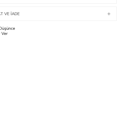
T VE İADE
 Düşünce
 Ver