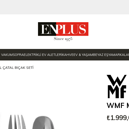
E VAKUM
SOFRA
ELEKTRİKLİ EV ALETLERİ
KAHVE
EV & YAŞAM
BEYAZ EŞYA
MARKALA
 ÇATAL BIÇAK SETI
WMF My
₺1.999