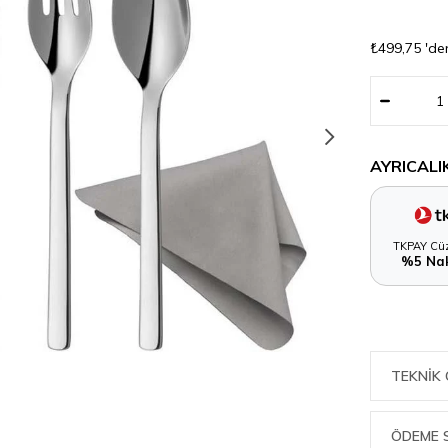
₺499,75
'de
AYRICALI
TKPAY Cüz
%5 Nak
TEKNIK 
ÖDEME 