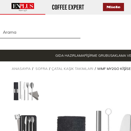
GIDA HAZIRLAMA
PİŞİRME GRUBU
SAKLAMA V
ANASAYFA
SOFRA
ÇATAL KAŞIK TAKIMLARI
WMF MY2GO KIŞISEL