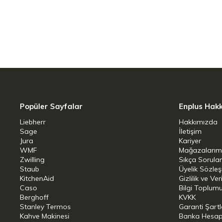
Çatal-bıçak ve pipetler ayrıca paslanma
gün mükemmel hijyen ve zahmetsiz temi
Popüler Sayfalar
Enplus Hak
Liebherr
Hakkımızda
Sage
İletişim
Jura
Kariyer
WMF
Mağazalarım
Zwilling
Sıkça Sorula
Staub
Üyelik Sözle
KitchenAid
Gizlilik ve Ver
Caso
Bilgi Toplumu
Berghoff
KVKK
Stanley Termos
Garanti Şartl
Kahve Makinesi
Banka Hesap B