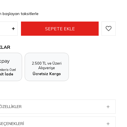
n başlayan taksitlerle
KLAR
2.500 TL ve Üzeri
Alışverişe
dan'a Özel
Ücretsiz Kargo
it İade
ÖZELLIKLER
SEÇENEKLERI