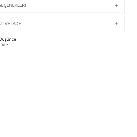
SEÇENEKLERI
T VE İADE
 Düşünce
 Ver