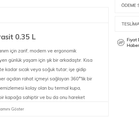
ÖDEME 
TESLİMA
asit 0.35 L
Fiyat
Haber
ım için zarif, modern ve ergonomik
yen günlük yaşam için şık bir arkadaştır. Kısa
te kadar sıcak veya soğuk tutar; işe gidip
r açıdan rahat içmeyi sağlayan 360°'lik bir
 temizlemesi kolay olan bu termal kupa,
bir kapağa sahiptir ve bu da onu hareket
amını Göster