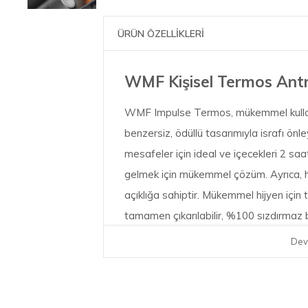
ÜRÜN ÖZELLİKLERİ
WMF Kişisel Termos Antr
WMF Impulse Termos, mükemmel kullan
benzersiz, ödüllü tasarımıyla israfı önle
mesafeler için ideal ve içecekleri 2 saa
gelmek için mükemmel çözüm. Ayrıca, he
açıklığa sahiptir. Mükemmel hijyen için
tamamen çıkarılabilir, %100 sızdırmaz 
halindeki yaşam için ideal hale getirir.
Dev
Kapasite:0,35 L
Boyut: 24 cm