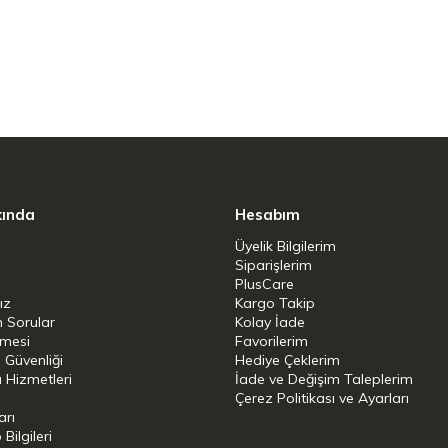
kında
Hesabım
Üyelik Bilgilerim
Siparişlerim
PlusCare
ız
Kargo Takip
n Sorular
Kolay İade
şmesi
Favorilerim
i Güvenliği
Hediye Çeklerim
 Hizmetleri
İade ve Değişim Taleplerim
Çerez Politikası ve Ayarları
arı
ilgileri