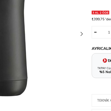
3 AL 2 ÖDE
₺399,75
'de
AYRICALI
TKPAY Cüz
%5 Nak
TEKNIK 