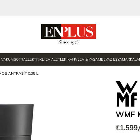
E VAKUM
SOFRA
ELEKTRİKLİ EV ALETLERİ
KAHVE
EV & YAŞAM
BEYAZ EŞYA
MARKALA
MOS ANTRASIT 0.35 L
WMF Ki
₺1.599