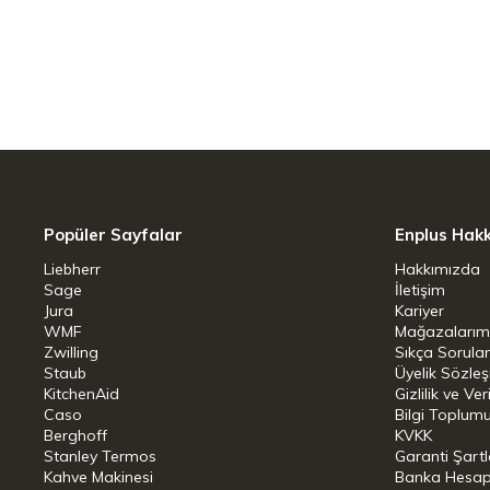
Ağırlık: 318 gr
Kapak Özelliği: 360° içme
Sıcak Tutma Süresi: 2 Saat
Popüler Sayfalar
Enplus Hak
Liebherr
Hakkımızda
Sage
İletişim
Jura
Kariyer
WMF
Mağazalarım
Zwilling
Sıkça Sorula
Staub
Üyelik Sözle
KitchenAid
Gizlilik ve Ver
Caso
Bilgi Toplumu
Berghoff
KVKK
Stanley Termos
Garanti Şartl
Kahve Makinesi
Banka Hesap B