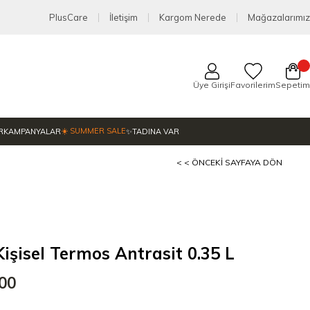
PlusCare
İletişim
Kargom Nerede
Mağazalarımız
Üye Girişi
Favorilerim
Sepetim
☀️ SUMMER SALE
R
KAMPANYALAR
✨TADINA VAR
< < ÖNCEKI SAYFAYA DÖN
şisel Termos Antrasit 0.35 L
,00