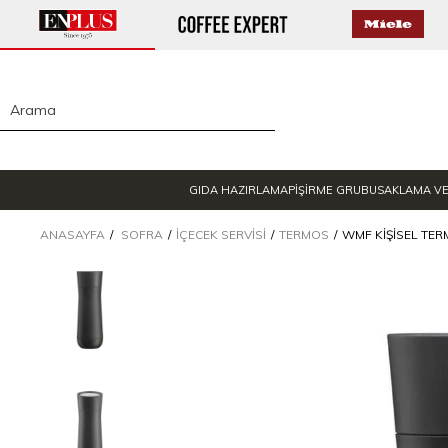
GIDA HAZIRLAMA
PİŞİRME GRUBU
SAKLAMA V
ANASAYFA
SOFRA
İÇECEK SERVISI
TERMOS
WMF KIŞISEL TER