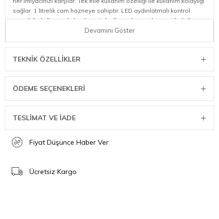
her ihtiyacınızı karşılar. Tek elle kullanım özelliği ile kullanım kolaylığı
sağlar. 1 litrelik cam hazneye sahiptir. LED aydınlatmalı kontrol
paneli ile kullanımı kolaydır ve tek elle zorlanmadan pratik doğrama
yapma imkanı sunar.
Devamını Göster
Kapasite: 1 L
Boyut: 18 x 16 x 22,5
TEKNIK ÖZELLIKLER
Ağırlık: 1.69 kg
Cromargan 18/10 Paslanmaz Çelik
Kablo Uzunluğu : 1 m
ÖDEME SEÇENEKLERI
Voltaj: 220-240
TESLİMAT VE İADE
Fiyat Düşünce Haber Ver
Ücretsiz Kargo