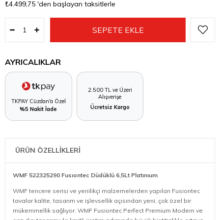
₺4.499,75
'den başlayan taksitlerle
AYRICALIKLAR
2.500 TL ve Üzeri
Alışverişe
TKPAY Cüzdan'a Özel
Ücretsiz Kargo
%5 Nakit İade
ÜRÜN ÖZELLİKLERİ
WMF 522325290 Fusıontec Düdüklü 6,5Lt Platınıum
WMF tencere serisi ve yenilikçi malzemelerden yapılan Fusiontec
tavalar kalite, tasarım ve işlevsellik açısından yeni, çok özel bir
mükemmellik sağlıyor. WMF Fusiontec Perfect Premium Modern ve