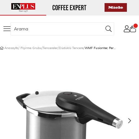
Anasayfa
Pişirme Grubu
Tencereler
Düdüklü Tencere
WMF Fusiontec Perfect Premium Düdüklü Tencere 6.5 L Platinium