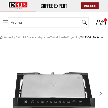
Anasayfa
Elektrikli Ev Aletleri
Izgara ve Tost Makineleri
Izgaralar
WMF Grill Perfection Akıllı Izgara