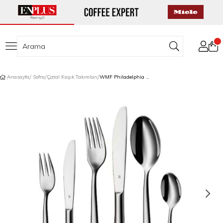
Anasayfa
Sofra
Çatal Kaşık Takımları
WMF Philadelphia Çatal Bıçak Takımı 36 Parça