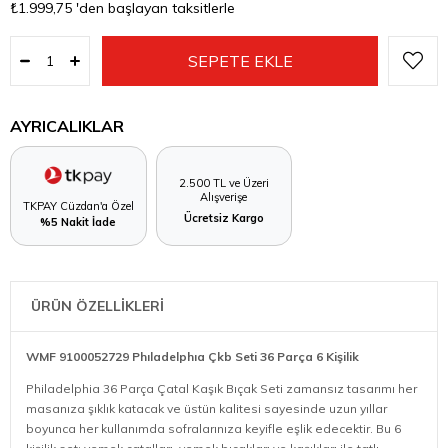
₺1.999,75
'den başlayan taksitlerle
AYRICALIKLAR
2.500 TL ve Üzeri
Alışverişe
TKPAY Cüzdan'a Özel
Ücretsiz Kargo
%5 Nakit İade
ÜRÜN ÖZELLİKLERİ
WMF 9100052729 Phıladelphıa Çkb Seti 36 Parça 6 Kişilik
Philadelphia 36 Parça Çatal Kaşık Bıçak Seti zamansız tasarımı her
masanıza şıklık katacak ve üstün kalitesi sayesinde uzun yıllar
boyunca her kullanımda sofralarınıza keyifle eşlik edecektir. Bu 6