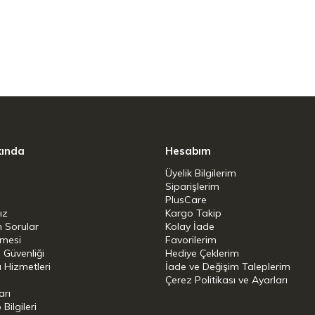
 paslanmaz çelik
lar hariç 250°C'ye kadar
paslanmaz çelik
z Çelik 18/10
kında
Hesabım
Üyelik Bilgilerim
düksiyon - Gaz- Elektrik - Seramik- Halojen
Siparişlerim
PlusCare
ız
Kargo Takip
n Sorular
Kolay İade
şmesi
Favorilerim
i Güvenliği
Hediye Çeklerim
 Hizmetleri
İade ve Değişim Taleplerim
Çerez Politikası ve Ayarları
arı
 25,5 × 55 cm
ilgileri