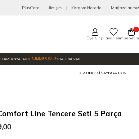
PlusCare
İletişim
Kargom Nerede
Mağazalarımız
Üye Girişi
Favorilerim
Sepetim
☀️ SUMMER SALE
R
KAMPANYALAR
✨TADINA VAR
< < ÖNCEKI SAYFAYA DÖN
mfort Line Tencere Seti 5 Parça
9,00