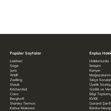
Teknik Özellikler
Dış kaplama/bitirme: Fırçalanmış
Fırın uyumluluğu: Saplar ve kapak
İç kaplama/bitirme: Fırçalanmış 
Malzeme | Ham Madde: Paslanma
Popüler Sayfalar
Enplus Hak
Bulaşık makinesinde yıkanabilir
Liebherr
Hakkımızda
Ocak Uyumluluğu | Isı Kaynağı: İn
Sage
İletişim
Jura
Kariyer
Dökme kenar: Evet
WMF
Mağazalarım
Kapak malzemesi: Cam
Zwilling
Sıkça Sorula
Staub
Üyelik Sözle
Sap tipi: Sabit
KitchenAid
Gizlilik ve Ver
Caso
Bilgi Toplumu
Cool+ Teknolojisi: Evet
Berghoff
KVKK
Stanley Termos
Garanti Şartl
Paket Boyutları (G × Y × D):31 ×
Kahve Makinesi
Banka Hesap B