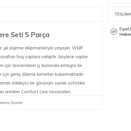
TESLİMA
Fiyat
re Seti 5 Parça
Haber
 ve şık pişirme ekipmanlarıyla yaşayın. WMF
i azaltan boş saplara sahiptir, böylece saplar
üm için tencerelerin iç kısmında entegre bir
için geniş dökme kenarları bulunmaktadır.
aman etkileyici bir görünüm sunan sofistike
 üretilen Comfort Line tencereleri,
rufu için ısı dağılımını ve tutulumunu optimize
amını Göster
ptir. Dayanıklı, bulaşık makinesinde
 ile geliştirilmiş olan bu sofistike tencereler,
apaklar ile birlikte gelir.