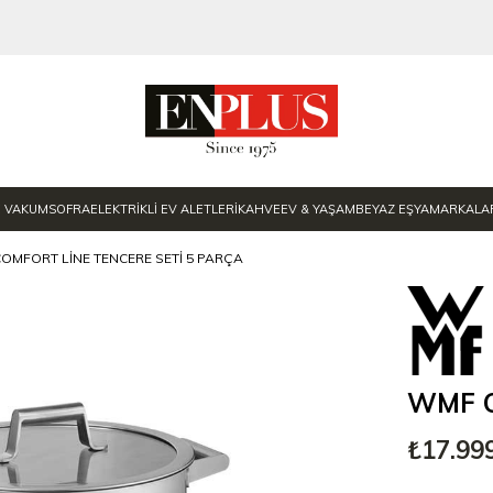
E VAKUM
SOFRA
ELEKTRİKLİ EV ALETLERİ
KAHVE
EV & YAŞAM
BEYAZ EŞYA
MARKALA
OMFORT LINE TENCERE SETI 5 PARÇA
WMF Co
₺17.99