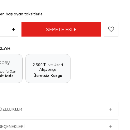
den başlayan taksitlerle
KLAR
2.500 TL ve Üzeri
Alışverişe
dan'a Özel
Ücretsiz Kargo
it İade
ÖZELLIKLER
SEÇENEKLERI