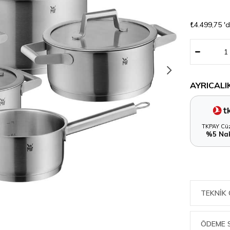
₺4.499,75
'
AYRICALI
TKPAY Cüz
%5 Nak
TEKNIK 
ÖDEME 