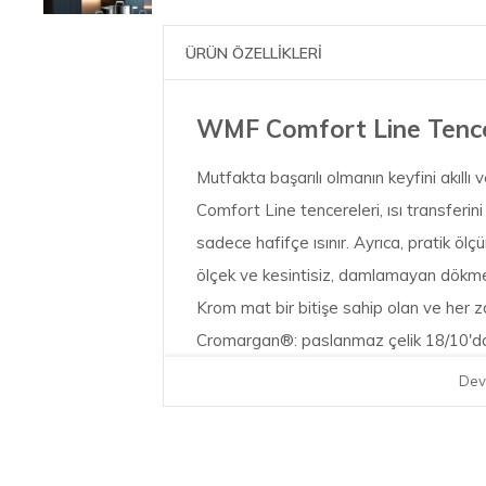
ÜRÜN ÖZELLİKLERİ
WMF Comfort Line Tence
Mutfakta başarılı olmanın keyfini akıllı
Comfort Line tencereleri, ısı transferin
sadece hafifçe ısınır. Ayrıca, pratik ölç
ölçek ve kesintisiz, damlamayan dökme 
Krom mat bir bitişe sahip olan ve her z
Cromargan®: paslanmaz çelik 18/10'dan
mükemmel sonuçlar ve artan enerji tasar
Dev
eden TransTherm® evrensel tabana sahi
yıkanabilir ve Alman uzmanlık ve becerisi
kullanışlı izleme için ısıya dayanıklı cam k