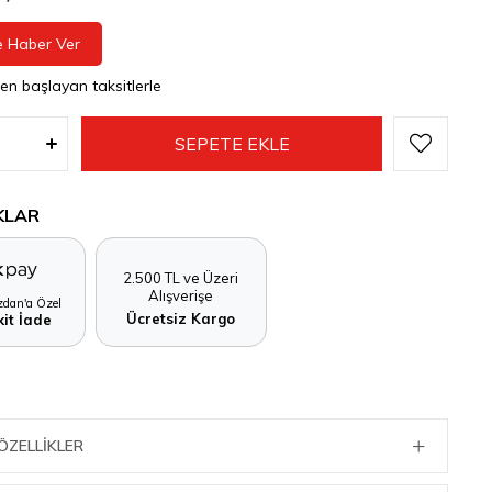
e Haber Ver
den başlayan taksitlerle
KLAR
2.500 TL ve Üzeri
Alışverişe
dan'a Özel
Ücretsiz Kargo
it İade
ÖZELLIKLER