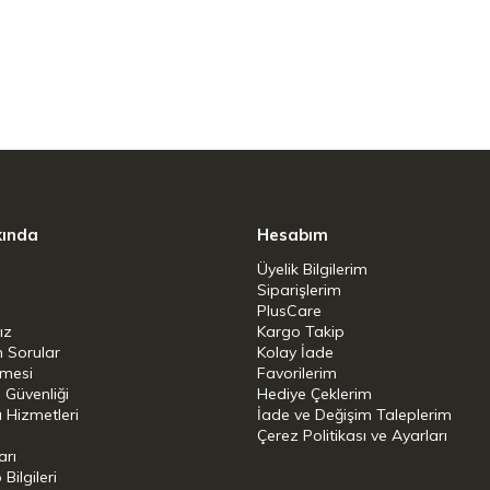
yanı sıra patates ve karnabahar gibi daha büyük
atmak için bol miktarda alan sağlayan bu
olmaz. Zahmetsiz pişirme için ısı tutmayan
arif cam kapaklara sahiptir.
kında
Hesabım
trik - Seramik - Halojen
Üyelik Bilgilerim
ncere Seti 3'lü Siyah: 2 Çorba tenceresi (16cm/
Siparişlerim
 kapaklı
PlusCare
ız
Kargo Takip
iriz
n Sorular
Kolay İade
şmesi
Favorilerim
i Güvenliği
Hediye Çeklerim
 Hizmetleri
İade ve Değişim Taleplerim
Çerez Politikası ve Ayarları
arı
ilgileri