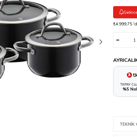
Gelinc
₺4.999,75
'
AYRICALI
TKPAY Cüz
%5 Nak
TEKNIK 