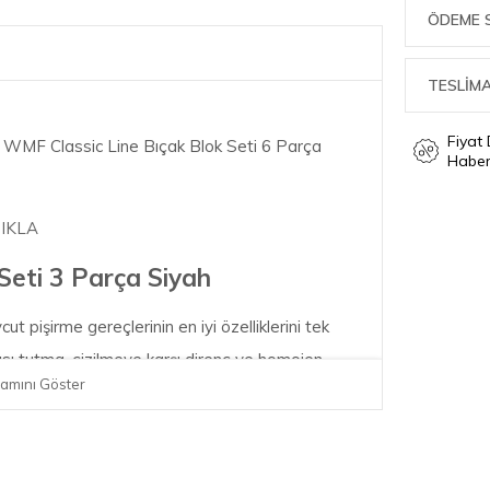
ÖDEME 
TESLİMA
Fiyat
WMF Classic Line Bıçak Blok Seti 6 Parça
Haber
TIKLA
eti 3 Parça Siyah
ut pişirme gereçlerinin en iyi özelliklerini tek
, ısı tutma, çizilmeye karşı direnç ve homojen
amını Göster
sıyrılmak için üretilen Fusiontec Inspire pişirme
 sıra seramik katmanları olağanüstü sağlam bir
ma ve sertleştirme işlemiyle üretilmiş. Lezzetli