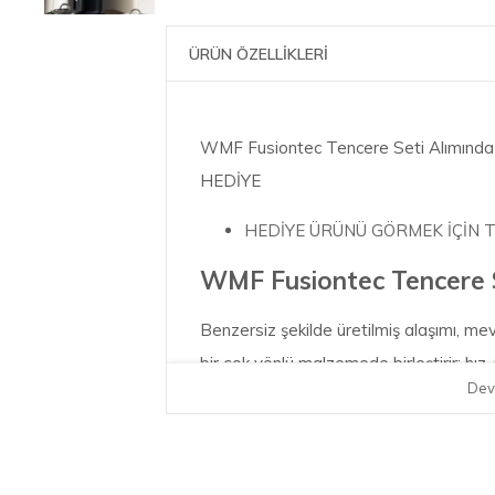
ÜRÜN ÖZELLİKLERİ
WMF Fusiontec Tencere Seti Alımında 
HEDİYE
HEDİYE ÜRÜNÜ GÖRMEK İÇİN 
WMF Fusiontec Tencere S
Benzersiz şekilde üretilmiş alaşımı, mevc
bir çok yönlü malzemede birleştirir: hız
Dev
pişirme sonuçları. Kalabalığın arasından 
gereçleri, birinci sınıf yüzeylerin yanı
yüzeyde birleştiren benzersiz bir fırınla