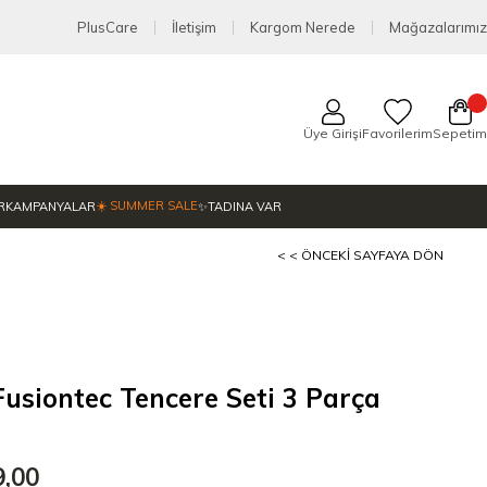
PlusCare
İletişim
Kargom Nerede
Mağazalarımız
Üye Girişi
Favorilerim
Sepetim
☀️ SUMMER SALE
R
KAMPANYALAR
✨TADINA VAR
< < ÖNCEKI SAYFAYA DÖN
siontec Tencere Seti 3 Parça
9,00