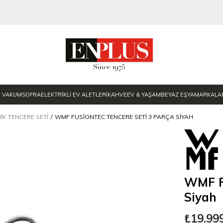
E VAKUM
SOFRA
ELEKTRİKLİ EV ALETLERİ
KAHVE
EV & YAŞAM
BEYAZ EŞYA
MARKALA
IK TENCERE SETI
WMF FUSIONTEC TENCERE SETI 3 PARÇA SIYAH
WMF Fu
Siyah
₺19.99