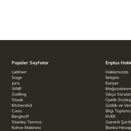
et suyu, et suyu, çorba ve güveçlerin 
sebzeleri haşlamak, pişirmek ve beyazl
çarpıcı tencere ve tava seti başarısız 
kulplara, geniş bir dökme kenarına ve z
Özellikler:
Ağırlık:6490 gr
Popüler Sayfalar
Enplus Hak
Ocak Tipi:İndüksiyon - Gaz - Elek
Liebherr
Hakkımızda
Set içi adet:Fusiontec Inspire Te
Sage
İletişim
20cm) kapaklı, kısa tencere 20cm
Jura
Kariyer
WMF
Mağazalarım
EVET, ancak elde yıkamanızı öner
Zwilling
Sıkça Sorula
Staub
Üyelik Sözle
Fırın Uyumluluğu:Var
KitchenAid
Gizlilik ve Ver
Caso
Bilgi Toplumu
Dış Kaplama:Fusiontec
Berghoff
KVKK
Stanley Termos
Garanti Şartl
İç Kaplama:Fusiontec
Kahve Makinesi
Banka Hesap B