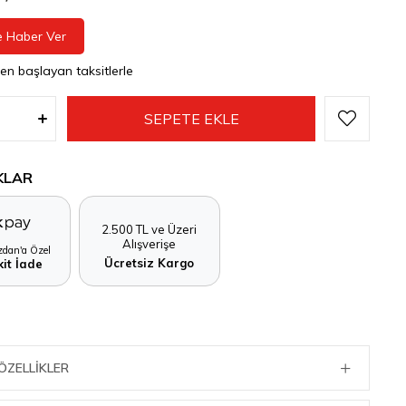
e Haber Ver
den başlayan taksitlerle
KLAR
2.500 TL ve Üzeri
Alışverişe
dan'a Özel
Ücretsiz Kargo
it İade
ÖZELLIKLER