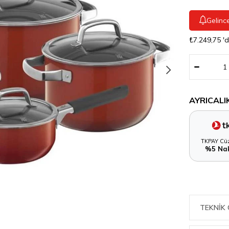
Gelinc
₺7.249,75
'
AYRICALI
TKPAY Cüz
%5 Nak
TEKNIK 