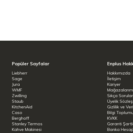
WMF FUSIONTEC Mineral serileri, minerall
metalik efektlere sahip. Cam kapakları
Popüler Sayfalar
Enplus Hak
Liebherr
Hakkımızda
Yüksek teknoloji eseri Fusiontec malze
Sage
İletişim
sunmaktadır. WMF FUSIONTEC, doğal mi
Jura
Kariyer
WMF
Mağazalarım
haline gelen özel bir demir çelikten ol
Zwilling
Sıkça Sorula
yaşam boyu en yüksek performansı sun
Staub
Üyelik Sözle
KitchenAid
Gizlilik ve Ver
malzemesinin aşırı dirençli yüzeyi onu ç
Caso
Bilgi Toplumu
Berghoff
KVKK
pürüzsüz olan yüzeyi aşınmalara kesilm
Stanley Termos
Garanti Şartl
FUSIONTEC üstün lezzet sağlama özellikl
Kahve Makinesi
Banka Hesap B