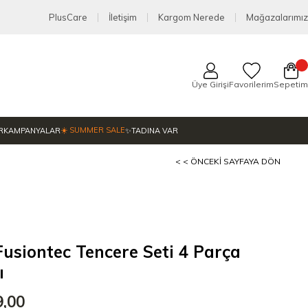
PlusCare
İletişim
Kargom Nerede
Mağazalarımız
Üye Girişi
Favorilerim
Sepetim
☀️ SUMMER SALE
R
KAMPANYALAR
✨TADINA VAR
< < ÖNCEKI SAYFAYA DÖN
siontec Tencere Seti 4 Parça
ı
9,00