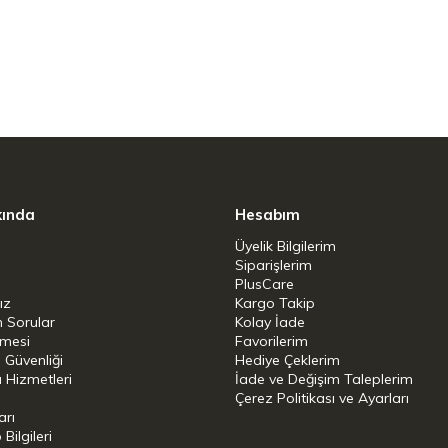
erden ilham alınarak renklendirildi ve ışıltılı
 pişen yemeği görebilmenize olanak sağlıyor.
kında
Hesabım
Üyelik Bilgilerim
mesi, olağanüstü bir pişirme deneyimi
Siparişlerim
nerallerle eriyerek ayrılmaz bir materyal
PlusCare
ız
Kargo Takip
uşmaktadır. Bu yüksek teknoloji eseri malzeme
n Sorular
Kolay İade
mak için geliştirilmiştir. WMF FUSIONTEC
şmesi
Favorilerim
i Güvenliği
Hediye Çeklerim
ok uzun yıllar kullanmanızı sağlar. Oldukça
 Hizmetleri
İade ve Değişim Taleplerim
Çerez Politikası ve Ayarları
elere ve çizilmelere karşı dayanıklıdır. WMF
arı
erinin yanında, ne pişirirseniz pişirin, yüksek
ilgileri