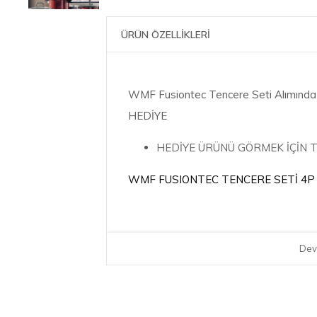
ÜRÜN ÖZELLİKLERİ
WMF Fusiontec Tencere Seti Alımında 
HEDİYE
HEDİYE ÜRÜNÜ GÖRMEK İÇİN 
WMF FUSIONTEC TENCERE SETİ 4P 
İçerik: 1x sos tenceresi Ø 16 cm,
Dev
20 cm, 1x derin tencere 24 cm, 4
Almanya’da üretilmiştir – Üst sevi
Renk: Kırmızı