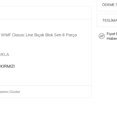
ÖDEME 
TESLİMA
Fiyat
WMF Classic Line Bıçak Blok Seti 6 Parça
Haber
TIKLA
KIRMIZI
 1x kısa tencere Ø 20 cm, 1x derin tencere Ø
amını Göster
x tencereler için cam kapak
ye kaliteye sahiptir.