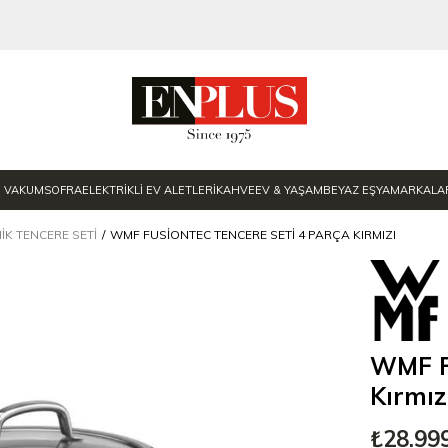
E VAKUM
SOFRA
ELEKTRİKLİ EV ALETLERİ
KAHVE
EV & YAŞAM
BEYAZ EŞYA
MARKALA
IK TENCERE SETI
WMF FUSIONTEC TENCERE SETI 4 PARÇA KIRMIZI
WMF Fu
Kırmız
₺28.99