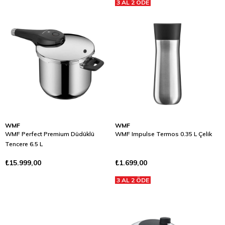
3 AL 2 ÖDE
WMF
WMF
WMF Perfect Premium Düdüklü
WMF Impulse Termos 0.35 L Çelik
Tencere 6.5 L
₺15.999,00
₺1.699,00
3 AL 2 ÖDE