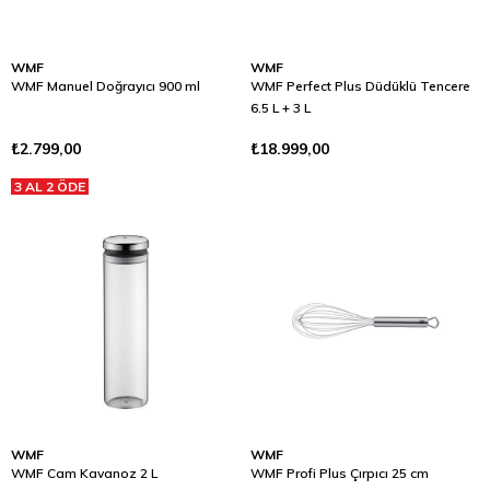
WMF
WMF
WMF Manuel Doğrayıcı 900 ml
WMF Perfect Plus Düdüklü Tencere
6.5 L + 3 L
₺2.799,00
₺18.999,00
3 AL 2 ÖDE
WMF
WMF
WMF Cam Kavanoz 2 L
WMF Profi Plus Çırpıcı 25 cm