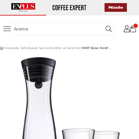
Anasayfa
Sofra
İçecek Servisi
Karaflar ve Sürahiler
WMF Basic Karaf + 2 Su Bardağı