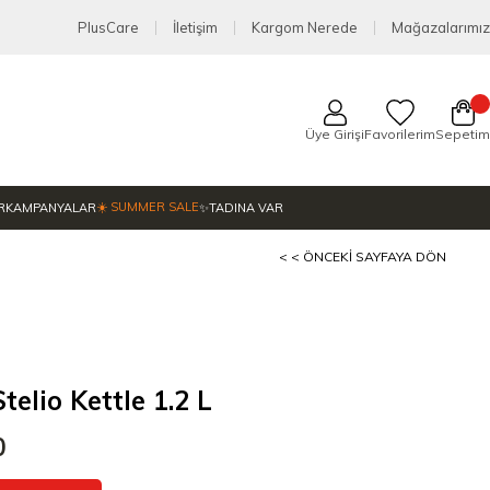
PlusCare
İletişim
Kargom Nerede
Mağazalarımız
Üye Girişi
Favorilerim
Sepetim
☀️ SUMMER SALE
R
KAMPANYALAR
✨TADINA VAR
< < ÖNCEKI SAYFAYA DÖN
elio Kettle 1.2 L
0