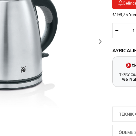
Gelinc
₺199,75
'de
AYRICALI
TKPAY Cüz
%5 Nak
TEKNIK 
ÖDEME 