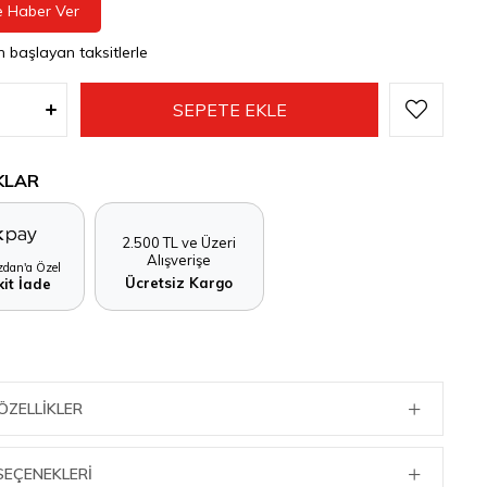
e Haber Ver
n başlayan taksitlerle
KLAR
2.500 TL ve Üzeri
Alışverişe
dan'a Özel
Ücretsiz Kargo
it İade
ÖZELLIKLER
SEÇENEKLERI