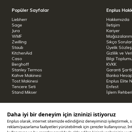
Popüler Sayfalar
Enplus Hak
Liebherr
Hakkımızda
Sage
İletişim
Jura
Kariyer
WMF
Mağazalarım
Zwilling
Sıkça Sorula
Staub
Üyelik Sözle
KitchenAid
Gizlilik ve Ver
Caso
Bilgi Toplumu
Berghoff
KVKK
Stanley Termos
Garanti Şartl
Kahve Makinesi
Banka Hesap B
Tost Makinesi
Enplus Elite 
Tencere Seti
Enfest
Stand Mikser
İşlem Rehber
Copyright © 2025 ENPLUS | Tüm hakları saklıdır.