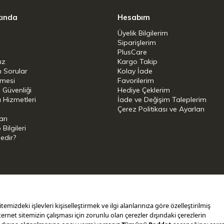
kında
Hesabım
Üyelik Bilgilerim
Siparişlerim
PlusCare
ız
Kargo Takip
n Sorular
Kolay İade
şmesi
Favorilerim
i Güvenliği
Hediye Çeklerim
 Hizmetleri
İade ve Değişim Taleplerim
Çerez Politikası ve Ayarları
arı
ilgileri
Nedir?
i