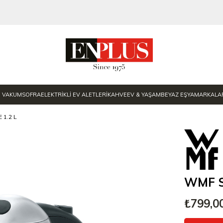
E VAKUM
SOFRA
ELEKTRİKLİ EV ALETLERİ
KAHVE
EV & YAŞAM
BEYAZ EŞYA
MARKALA
 1.2 L
WMF St
₺799,0