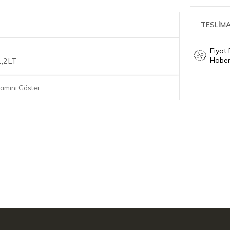
TESLİMA
Fiyat
Haber
1,2LT
amını Göster