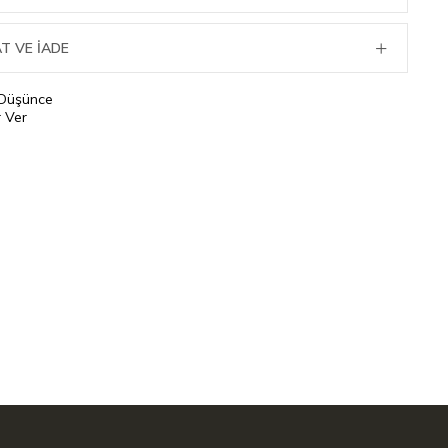
T VE İADE
 Düşünce
 Ver